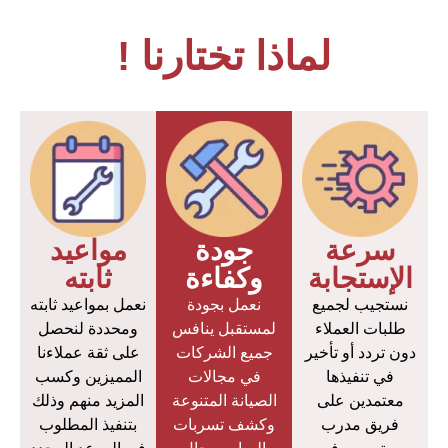
لماذا تختارنا !
سرعة
جودة
مواعيد
الإستجابة
وكفاءة
ثابته
نستجيب لجميع
نعمل بجودة
نعمل بمواعيد ثابته
طلبات العملاء
لمستقبل ينافس
ومحددة لنحصل
دون تردد أو تأخير
جميع الشركات
على ثقة عملاءنا
في تنفيذها
في مجالات
المميزين وكسب
معتمدين على
الصيانة المتنوعة
المزيد منهم وذلك
فريق مدرب
وكشف تسربات
بتنفيذ المطلوب