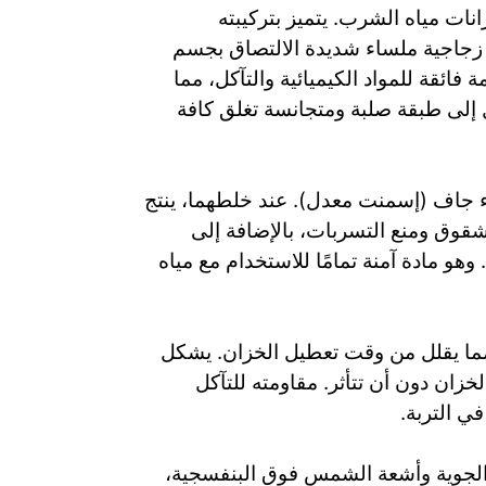
نات مياه الشرب. يتميز بتركيبته
قة زجاجية ملساء شديدة الالتصاق بجسم
فائقة للمواد الكيميائية والتآكل، مما
ل إلى طبقة صلبة ومتجانسة تغلق كافة
زء جاف (إسمنت معدل). عند خلطهما، ينتج
شقوق ومنع التسربات، بالإضافة إلى
و مادة آمنة تمامًا للاستخدام مع مياه
، مما يقلل من وقت تعطيل الخزان. يشكل
زان دون أن تتأثر. مقاومته للتآكل
في التربة.
 الجوية وأشعة الشمس فوق البنفسجية،