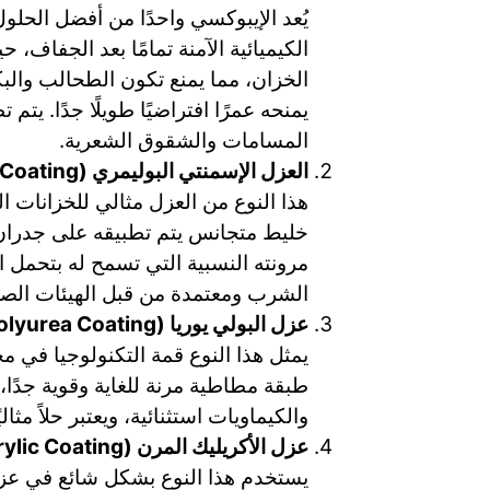
يُعد الإيبوكسي واحدًا من أفضل الحلو
الكيميائية الآمنة تمامًا بعد الجفاف
الخزان، مما يمنع تكون الطحالب والبكت
يمنحه عمرًا افتراضيًا طويلًا جدًا. 
المسامات والشقوق الشعرية.
العزل الإسمنتي البوليمري (Polymer-Modified Cementitious Coating):
هذا النوع من العزل مثالي للخزانات 
خليط متجانس يتم تطبيقه على جدران و
مرونته النسبية التي تسمح له بتحمل ا
الشرب ومعتمدة من قبل الهيئات الصح
عزل البولي يوريا (Polyurea Coating):
يمثل هذا النوع قمة التكنولوجيا في 
طبقة مطاطية مرنة للغاية وقوية جدًا،
والكيماويات استثنائية، ويعتبر حلاً مث
عزل الأكريليك المرن (Flexible Acrylic Coating):
يستخدم هذا النوع بشكل شائع في عزل