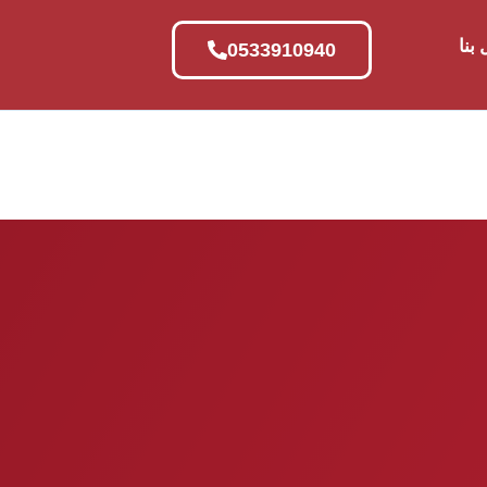
بنا
0533910940