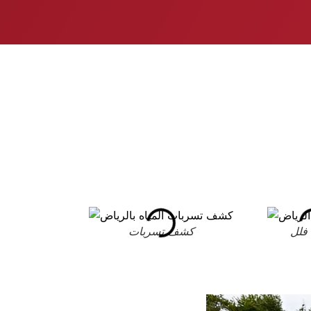
فلل
كشف تسربات