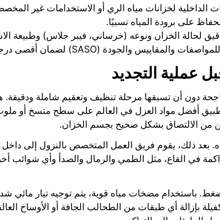
 الداخلية لخزانات مياه الري أو الاستخدامات غير المخصصة
اظ على برودة المياه نسبيًا.
 دقيق لحالة الخزان ونوعه (خرساني، فيبر جلاس) وطبيعة ا
لجودة (SASO) لضمان أقصى درجات الأمان والكفاءة.
ل عملية التجديد
 ناجحة دون أن تسبقها مرحلة تنظيف وتعقيم شاملة ودقيقة
تطبيق أفضل مواد العزل في العالم على سطح متسخ أو ملو
كن من الالتصاق بشكل صحيح بجسم الخزان.
ياه. بعد ذلك، يقوم فريق العمل المتخصص بالنزول إلى داخل 
تراكمة في القاع، مثل الطمي والرمال والصدأ وأي شوائب أ
ضغط. باستخدام مضخات مياه قوية، يتم توجيه تيار مائي شدي
لة بإزالة أي طبقات من الطحالب الجافة أو الأوساخ العالقة ال