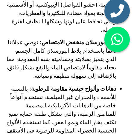
الترويبة (حشو الفواصل) الإيبوكسية أو الأسمنتية
المعالجة بمواد مضادة للبكتيريا والفطريات،
والتي تحافظ على لونها وشكلها النظيف لفترة
طويلة.
بلاط بورسلان منخفض الامتصاص:
نوصي عملائنا
دائماً باستخدام بلاط البورسلان كامل الجسم،
الذي يتميز بصلابته ومساميته شبه المعدومة، مما
يجعله مقاوماً لامتصاص الماء والبقع بشكل فائق،
بالإضافة إلى سهولة تنظيفه وصيانته.
دهانات وألواح جبسية مقاومة للرطوبة:
بالنسبة
للأسقف والجدران غير المبلطة، نستخدم أنواعاً
خاصة من الدهانات الأكريليكية المصممة
للمناطق الرطبة، والتي تشكل طبقة حماية تمنع
تكثف بخار الماء ونمو العفن. كما نستخدم الألواح
الجبسية الخضراء المقاومة للرطوبة في الأسقف