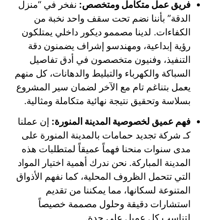
فريق عمل متكامل ومتخصص:
نفخر في “منزل
الدقة” بأننا نضم تحت سقف واحد نخبة من
الكفاءات. لدينا مصممو ديكور داخلي يمتلكون
رؤية إبداعية، ومهندسو إشراف يضمنون دقة
التنفيذ، وفنيون متخصصون في أدق تفاصيل
السباكة والكهرباء والتبليط والدهانات، كل منهم
يعمل بتناغم تام مع الآخر لضمان سير المشروع
بسلاسة وتحقيق نتيجة نهائية متكاملة ومثالية.
فهم عميق لخصوصية المدينة المنورة:
إن عملنا
كـ شركة تجديد حمامات بالمدينة المنورة على
مدى سنوات منحنا فهماً عميقاً لمتطلبات هذه
المدينة المباركة. نحن ندرك أهمية اختيار المواد
التي تتحمل الظروف المحلية، كما نفهم الأذواق
المتنوعة لسكانها، مما يمكننا من تقديم
استشارات دقيقة وحلول مصممة خصيصاً
لتناسب كل عميل على حدة.