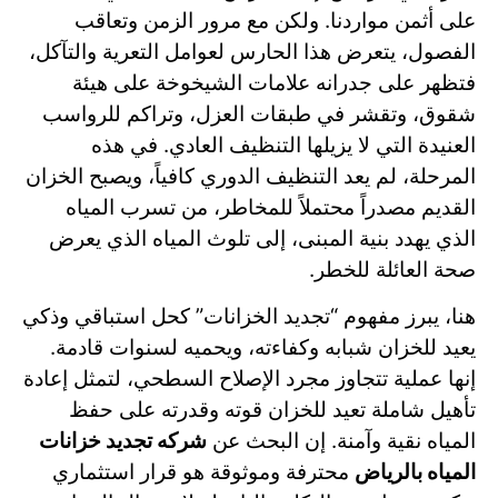
على أثمن مواردنا. ولكن مع مرور الزمن وتعاقب
الفصول، يتعرض هذا الحارس لعوامل التعرية والتآكل،
فتظهر على جدرانه علامات الشيخوخة على هيئة
شقوق، وتقشر في طبقات العزل، وتراكم للرواسب
العنيدة التي لا يزيلها التنظيف العادي. في هذه
المرحلة، لم يعد التنظيف الدوري كافياً، ويصبح الخزان
القديم مصدراً محتملاً للمخاطر، من تسرب المياه
الذي يهدد بنية المبنى، إلى تلوث المياه الذي يعرض
صحة العائلة للخطر.
هنا، يبرز مفهوم “تجديد الخزانات” كحل استباقي وذكي
يعيد للخزان شبابه وكفاءته، ويحميه لسنوات قادمة.
إنها عملية تتجاوز مجرد الإصلاح السطحي، لتمثل إعادة
تأهيل شاملة تعيد للخزان قوته وقدرته على حفظ
المياه نقية وآمنة. إن البحث عن
شركه تجديد خزانات
المياه بالرياض
محترفة وموثوقة هو قرار استثماري