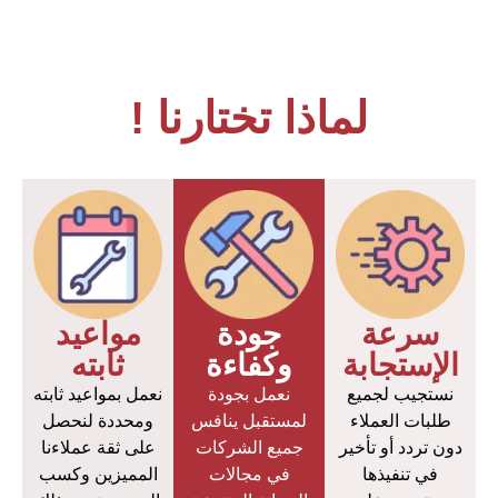
لماذا تختارنا !
سرعة
جودة
مواعيد
الإستجابة
وكفاءة
ثابته
نستجيب لجميع
نعمل بجودة
نعمل بمواعيد ثابته
طلبات العملاء
لمستقبل ينافس
ومحددة لنحصل
دون تردد أو تأخير
جميع الشركات
على ثقة عملاءنا
في تنفيذها
في مجالات
المميزين وكسب