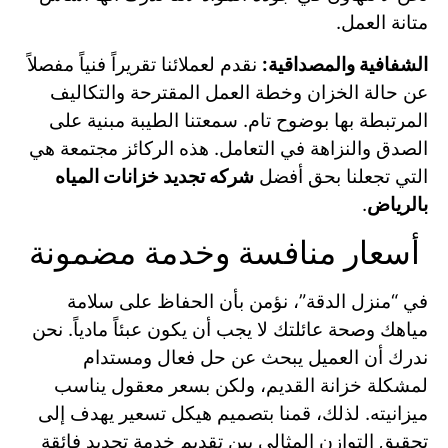
متانة العمل.
الشفافية والمصداقية:
نقدم لعملائنا تقريراً فنياً مفصلاً
عن حالة الخزان وخطة العمل المقترحة والتكاليف
المرتبطة بها بوضوح تام. سمعتنا الطيبة مبنية على
الصدق والنزاهة في التعامل. هذه الركائز مجتمعة هي
التي تجعلنا بحق أفضل
شركه تجديد خزانات المياه
بالرياض
.
أسعار منافسة وخدمة مضمونة
في “منزل الدقة”، نؤمن بأن الحفاظ على سلامة
مياهك وصحة عائلتك لا يجب أن يكون عبئاً مادياً. نحن
ندرك أن العميل يبحث عن حل فعال ومستدام
لمشكلة خزانة القديم، ولكن بسعر معقول يناسب
ميزانيته. لذلك، قمنا بتصميم هيكل تسعير يهدف إلى
تحقيق التوازن المثالي بين تقديم خدمة تجديد فائقة