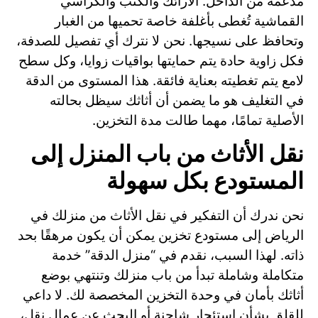
مدعمة من الداخل. الأرائك والكنب والكراسي
القماشية تُغطى بأغلفة خاصة تحميها من الغبار
وتحافظ على نسيجها. نحن لا نترك أي تفصيل للصدفة،
فكل زاوية حادة يتم حمايتها بواقيات زوايا، وكل سطح
لامع يتم تغطيته بعناية فائقة. هذا المستوى من الدقة
في التغليف هو ما يضمن أن أثاثك سيظل بحالته
الأصلية تمامًا، مهما طالت مدة التخزين.
نقل الأثاث من باب المنزل إلى
المستودع بكل سهولة
نحن ندرك أن التفكير في نقل الأثاث من منزلك في
الرياض إلى مستودع تخزين يمكن أن يكون مرهقًا بحد
ذاته. لهذا السبب، نقدم في “منزل الدقة” خدمة
متكاملة وشاملة تبدأ من باب منزلك وتنتهي بوضع
أثاثك بأمان في وحدة التخزين المخصصة لك. لا داعي
للقلق بشأن استئجار شاحنة أو البحث عن عمال نقل،