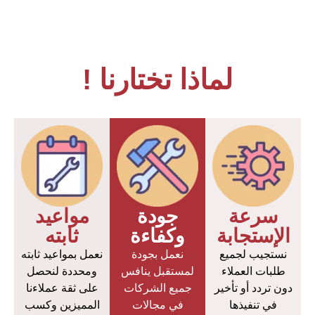
لماذا تختارنا !
سرعة
جودة
مواعيد
الإستجابة
وكفاءة
ثابته
نستجيب لجميع
نعمل بجودة
نعمل بمواعيد ثابته
طلبات العملاء
لمستقبل ينافس
ومحددة لنحصل
دون تردد أو تأخير
جميع الشركات
على ثقة عملاءنا
في تنفيذها
في مجالات
المميزين وكسب