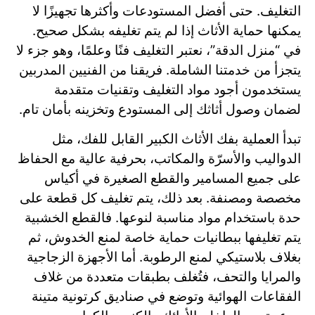
التغليف. حتى أفضل المستودعات وأكثرها تجهيزًا لا
يمكنها حماية الأثاث إذا لم يتم تغليفه بشكل صحيح.
في “منزل الدقة”، نعتبر التغليف فنًا وعلمًا، وهو جزء لا
يتجزأ من خدمتنا الشاملة. فريقنا من الفنيين المدربين
يستخدمون أجود مواد التغليف وتقنيات متقدمة
لضمان وصول أثاثك إلى المستودع وتخزينه بأمان تام.
تبدأ العملية بفك الأثاث الكبير القابل للفك، مثل
الدواليب والأسرّة والمكاتب، بحرفية عالية مع الحفاظ
على جميع المسامير والقطع الصغيرة في أكياس
مخصصة ومصنفة. بعد ذلك، يتم تغليف كل قطعة على
حدة باستخدام مواد مناسبة لنوعها. فالقطع الخشبية
يتم تغليفها ببطانيات حماية خاصة لمنع الخدوش، ثم
بغلاف بلاستيكي لمنع الرطوبة. أما الأجهزة الزجاجية
والمرايا والتحف، فتُغلف بطبقات متعددة من غلاف
الفقاعات الهوائية وتوضع في صناديق كرتونية متينة