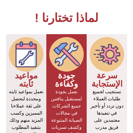
لماذا تختارنا !
سرعة
جودة
مواعيد
الإستجابة
وكفاءة
ثابته
نستجيب لجميع
نعمل بجودة
نعمل بمواعيد ثابته
طلبات العملاء
لمستقبل ينافس
ومحددة لنحصل
دون تردد أو تأخير
جميع الشركات
على ثقة عملاءنا
في تنفيذها
في مجالات
المميزين وكسب
معتمدين على
الصيانة المتنوعة
المزيد منهم وذلك
فريق مدرب
وكشف تسربات
بتنفيذ المطلوب