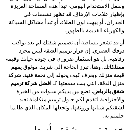
وبفعل الاستخدام اليومي، تبدأ هذه المساحة العزيزة
بإظهار علامات الإرهاق. قد تظهر تشققات في
الجدران، أو يبهت لون الطلاء، أو تبدأ مشاكل السباكة
والكهرباء القديمة بالظهور،
أو قد تشعر ببساطة أن تصميم شقتك لم يعد يواكب
ذوقك العصري. إن قرار ترميم الشقة ليس مجرد
رفاهية، بل هو استثمار ضروري في جودة حياتك وقيمة
ممتلكاتك. وهنا، تبرز الحاجة إلى شريك موثوق يفهم
قيمة منزلك ويعرف كيف يحوله إلى تحفة فنية. شركة
منزل الدقة، التي بنت سمعتها كـ
افضل شركة ترميم
شقق بالرياض
، تضع بين يديكم سنوات من الخبرة
والاحترافية لتقدم لكم حلول ترميم متكاملة تعيد
لشقتكم شبابها ورونقها، وتجعلها المكان الذي طالما
حلمتم به.
خدمة ترميم شقق بأسعار