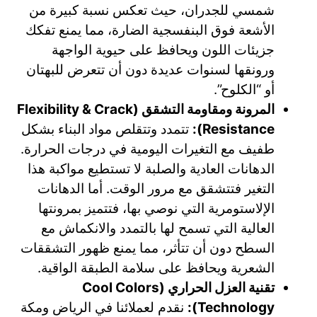
شمسي للجدران، حيث تعكس نسبة كبيرة من
الأشعة فوق البنفسجية الضارة، مما يمنع تفكك
جزيئات اللون ويحافظ على حيوية الواجهة
ورونقها لسنوات عديدة دون أن تتعرض للبهتان
أو “الكلوح”.
المرونة ومقاومة التشقق (Flexibility & Crack
Resistance):
تتمدد وتتقلص مواد البناء بشكل
طفيف مع التغيرات اليومية في درجات الحرارة.
الدهانات العادية والصلبة لا تستطيع مواكبة هذا
التغير فتتشقق مع مرور الوقت. أما الدهانات
الإلاستومرية التي نوصي بها، فتتميز بمرونتها
العالية التي تسمح لها بالتمدد والانكماش مع
السطح دون أن تتأثر، مما يمنع ظهور التشققات
الشعرية ويحافظ على سلامة الطبقة الواقية.
تقنية العزل الحراري (Cool Colors
Technology):
نقدم لعملائنا في الرياض ومكة