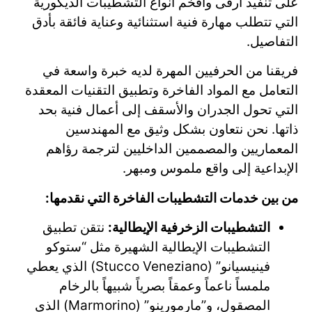
على تنفيذ أرقى وأفخم أنواع التشطيبات الديكورية
التي تتطلب مهارة فنية استثنائية وعناية فائقة بأدق
التفاصيل.
فريقنا من الحرفيين المهرة لديه خبرة واسعة في
التعامل مع المواد الفاخرة وتطبيق التقنيات المعقدة
التي تحول الجدران والأسقف إلى أعمال فنية بحد
ذاتها. نحن نتعاون بشكل وثيق مع المهندسين
المعماريين والمصممين الداخليين لترجمة رؤاهم
الإبداعية إلى واقع ملموس ومبهر.
من بين خدمات التشطيبات الفاخرة التي نقدمها:
التشطيبات الزخرفية الإيطالية:
نتقن تطبيق
التشطيبات الإيطالية الشهيرة مثل “ستوكو
فينيسيانو” (Stucco Veneziano) الذي يعطي
ملمساً ناعماً وعمقاً بصرياً شبيهاً بالرخام
المصقول، و”مارمورينو” (Marmorino) الذي