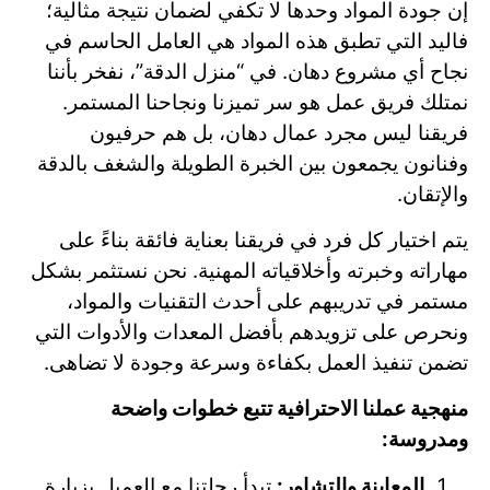
إن جودة المواد وحدها لا تكفي لضمان نتيجة مثالية؛
فاليد التي تطبق هذه المواد هي العامل الحاسم في
نجاح أي مشروع دهان. في “منزل الدقة”، نفخر بأننا
نمتلك فريق عمل هو سر تميزنا ونجاحنا المستمر.
فريقنا ليس مجرد عمال دهان، بل هم حرفيون
وفنانون يجمعون بين الخبرة الطويلة والشغف بالدقة
والإتقان.
يتم اختيار كل فرد في فريقنا بعناية فائقة بناءً على
مهاراته وخبرته وأخلاقياته المهنية. نحن نستثمر بشكل
مستمر في تدريبهم على أحدث التقنيات والمواد،
ونحرص على تزويدهم بأفضل المعدات والأدوات التي
تضمن تنفيذ العمل بكفاءة وسرعة وجودة لا تضاهى.
منهجية عملنا الاحترافية تتبع خطوات واضحة
ومدروسة:
المعاينة والتشاور:
تبدأ رحلتنا مع العميل بزيارة