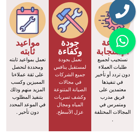
سرعة
جودة
مواعيد
الإستجابة
وكفاءة
ثابته
نستجيب لجميع
نعمل بجودة
نعمل بمواعيد ثابته
طلبات العملاء
لمستقبل ينافس
ومحددة لنحصل
دون تردد أو تأخير
جميع الشركات
على ثقة عملاءنا
في تنفيذها
في مجالات
المميزين وكسب
معتمدين على
الصيانة المتنوعة
المزيد منهم وذلك
فريق مدرب
وكشف تسربات
بتنفيذ المطلوب
ومتمرس في
المياه ومجال
في الموعد المحدد
المجالات المختلفة
عزل الأسطح.
دون تأخير .
.