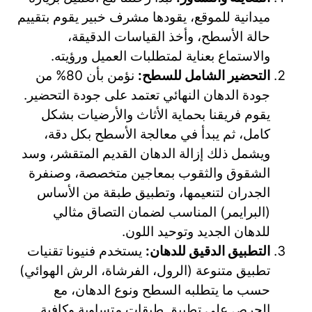
ميدانية للموقع، يقودها مشرف خبير يقوم بتقييم
حالة الأسطح، وأخذ القياسات الدقيقة،
والاستماع بعناية لمتطلبات العميل ورؤيته.
التحضير الشامل للسطح:
نؤمن بأن 80% من
جودة الدهان النهائي تعتمد على جودة التحضير.
يقوم فريقنا بحماية الأثاث والأرضيات بشكل
كامل، ثم يبدأ في معالجة الأسطح بكل دقة،
ويشمل ذلك إزالة الدهان القديم المتقشر، وسد
الشقوق والثقوب بمعاجين متخصصة، وصنفرة
الجدران لتنعيمها، وتطبيق طبقة من الأساس
(البرايمر) المناسب لضمان التصاق مثالي
للدهان الجديد وتوحيد اللون.
التطبيق الدقيق للدهان:
يستخدم فنيونا تقنيات
تطبيق متنوعة (الرول، الفرشاة، الرش الهوائي)
حسب ما يتطلبه السطح ونوع الدهان، مع
الحرص على تطبيق طبقات متساوية وكافية