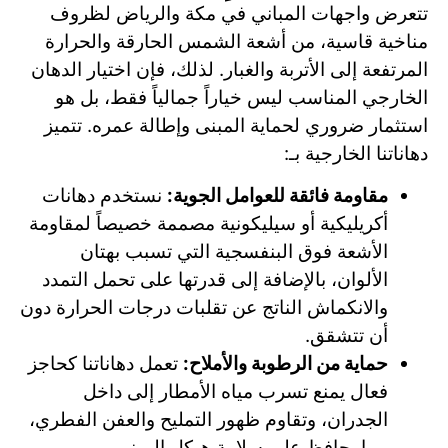
تتعرض واجهات المباني في مكة والرياض لظروف
مناخية قاسية، من أشعة الشمس الحارقة والحرارة
المرتفعة إلى الأتربة والغبار. لذلك، فإن اختيار الدهان
الخارجي المناسب ليس خياراً جمالياً فقط، بل هو
استثمار ضروري لحماية المبنى وإطالة عمره. تتميز
دهاناتنا الخارجية بـ:
مقاومة فائقة للعوامل الجوية:
نستخدم دهانات
أكريليكية أو سيليكونية مصممة خصيصاً لمقاومة
الأشعة فوق البنفسجية التي تسبب بهتان
الألوان، بالإضافة إلى قدرتها على تحمل التمدد
والانكماش الناتج عن تقلبات درجات الحرارة دون
أن تتشقق.
حماية من الرطوبة والأملاح:
تعمل دهاناتنا كحاجز
فعال يمنع تسرب مياه الأمطار إلى داخل
الجدران، وتقاوم ظهور التمليح والعفن الفطري،
مما يحافظ على سلامة هيكل المبنى.