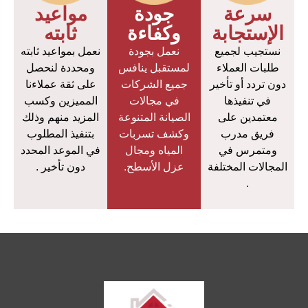
سرعة
جودة
مواعيد
الإستجابة
وكفاءة
ثابته
نستجيب لجميع
نعمل بجودة
نعمل بمواعيد ثابته
طلبات العملاء
لمستقبل ينافس
ومحددة لنحصل
دون تردد أو تأخير
جميع الشركات
على ثقة عملاءنا
في تنفيذها
في مجالات
المميزين وكسب
معتمدين على
الصيانة المتنوعة
المزيد منهم وذلك
فريق مدرب
وكشف تسربات
بتنفيذ المطلوب
ومتمرس في
المياه ومجال
في الموعد المحدد
المجالات المختلفة
عزل الأسطح.
دون تأخير .
.