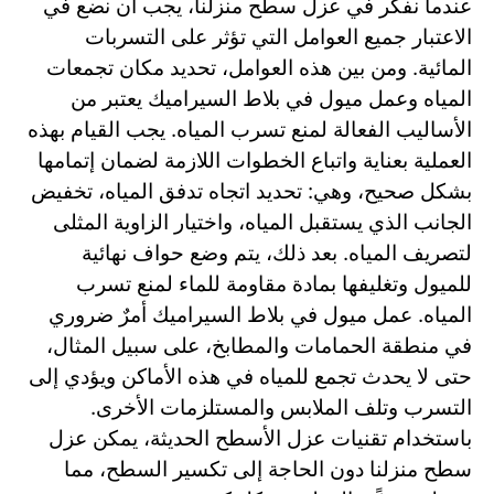
عندما نفكر في عزل سطح منزلنا، يجب أن نضع في
الاعتبار جميع العوامل التي تؤثر على التسربات
المائية. ومن بين هذه العوامل، تحديد مكان تجمعات
المياه وعمل ميول في بلاط السيراميك يعتبر من
الأساليب الفعالة لمنع تسرب المياه. يجب القيام بهذه
العملية بعناية واتباع الخطوات اللازمة لضمان إتمامها
بشكل صحيح، وهي: تحديد اتجاه تدفق المياه، تخفيض
الجانب الذي يستقبل المياه، واختيار الزاوية المثلى
لتصريف المياه. بعد ذلك، يتم وضع حواف نهائية
للميول وتغليفها بمادة مقاومة للماء لمنع تسرب
المياه. عمل ميول في بلاط السيراميك أمرٌ ضروري
في منطقة الحمامات والمطابخ، على سبيل المثال،
حتى لا يحدث تجمع للمياه في هذه الأماكن ويؤدي إلى
التسرب وتلف الملابس والمستلزمات الأخرى.
باستخدام تقنيات عزل الأسطح الحديثة، يمكن عزل
سطح منزلنا دون الحاجة إلى تكسير السطح، مما