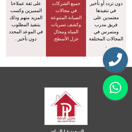
دون تردد أو تأخير
جميع الشركات
على ثقة عملاءنا
في تنفيذها
في مجالات
المميزين وكسب
معتمدين على
الصيانة المتنوعة
المزيد منهم وذلك
فريق مدرب
وكشف تسربات
بتنفيذ المطلوب
ومتمرس في
المياه ومجال
في الموعد المحدد
المجالات المختلفة
عزل الأسطح.
دون تأخير .
.
السعودية / الرياض