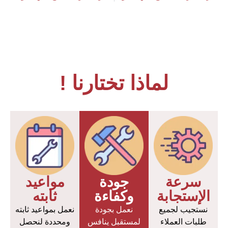
لماذا تختارنا !
سرعة
جودة
مواعيد
الإستجابة
وكفاءة
ثابته
نستجيب لجميع
نعمل بجودة
نعمل بمواعيد ثابته
طلبات العملاء
لمستقبل ينافس
ومحددة لنحصل