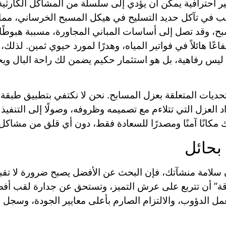
ير احترافية يمكن أن يؤدي إلى سلسلة من المشاكل الكارثية.
بب في تآكل حديد التسليح في هيكل المسبح الخرساني، مما ي
سبح، وقد تصل إلى أساسات المباني المجاورة، مسببة هبوطً
عًا هائلاً في فواتير المياه، وهدرًا لمورد حيوي ثمين. لذلك
يس رفاهية، بل هو استثمار حكيم يضمن لك راحة البال وي
ديات المتعلقة بعزل المسابح. نحن لا نكتفي بتطبيق طبقة عازل
لعزل التي تتلاءم مع تصميمه وظروفه، وصولًا إلى التنفيذ 
انًا آمنًا ومصدرًا للسعادة فقط، دون أي قلق من مشاكل 
بحائل
ن سلامة منشآتك، فإن البحث عن الأفضل يصبح ضرورة لا ت
” أن تتربع على عرش التميز، وتستحق عن جدارة لقب أفض
عمل الدؤوب، والالتزام الصارم بأعلى معايير الجودة، وسجل 