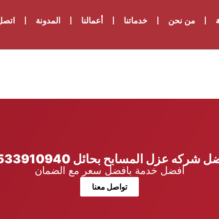
ة
من نحن
خدماتنا
أعمالنا
المدونة
اتصل 
 شركه عزل المسابح بحائل 0533910940
افضل خدمة بافضل سعر مع الضمان
تواصل معنا