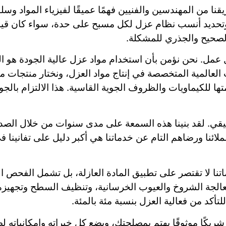
نا من المهندسين والفنيين فهمًا عميقًا لفيزياء المواد وسل
ديد أنسب نظام عزل لكل مسبح على حدة، سواء كان قيد الإ
لصحيح والجذري للمشكلة.
 عمل. نحن نؤمن بأن استخدام مواد عزل عالية الجودة هو ا
 العالمية المتخصصة في إنتاج مواد العزل، ونختار منتجات 
متها للكيماويات والظروف الجوية القاسية. هذا الالتزام بال
يقي. لقد بنينا هذه السمعة على مدى سنوات من خلال الصدق
ملائنا ورضاهم التام عن خدماتنا هي أكبر دليل على تفانينا ف
ماتنا لا تقتصر على تطبيق المادة العازلة، بل تشمل الفحص
الجة الشروخ والعيوب الخرسانية، وتنظيف السطح وتجهيزه
للتأكد من فعالية العزل بنسبة مئة بالمئة.
ر شريكًا موثوقًا يهتم بمصلحتك، ويضع كل خبراته وإمكانيا