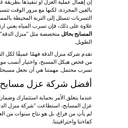
إن إهمال عملية العزل أو تنفيذها بطريقة غ
بالعين المجردة، لكنها مع مرور الوقت تتس
التسربات تتسلل إلى التربة المحيطة بالم
علاوة على ذلك، فإن تسرب المياه يعني ارتفا
المسابح بحائل
متخصصة مثل “منزل الدقة” ل
الطويل.
تقدم شركة منزل الدقة فهمًا عميقًا لكل التح
من فحص هيكل المسبح، واختيار أنسب مواد ا
تسرب محتمل. مهمتنا هي أن نجعل مسبحك مك
أفضل شركة عزل مسابح 
عندما يتعلق الأمر بحماية استثمارك وضما
عزل المسابح، استطاعت “شركة منزل الدقة
لم يأتِ من فراغ، بل هو نتاج سنوات من ال
كفاءتنا واحترافيتنا.