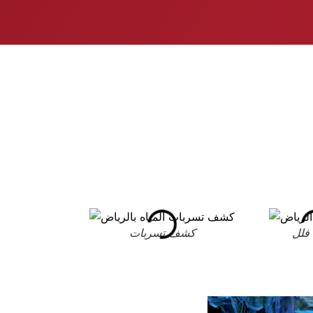
فلل
كشف تسربات