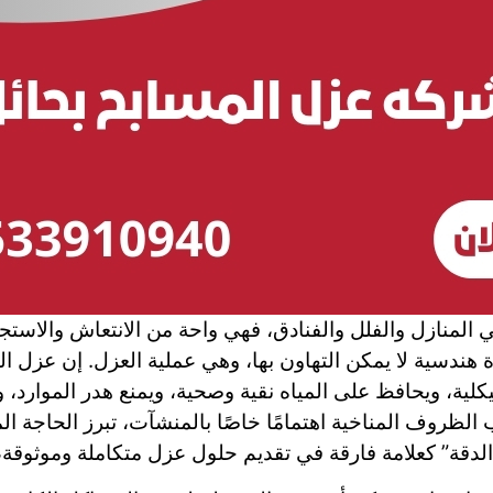
في المنازل والفلل والفنادق، فهي واحة من الانتعاش والاستج
هندسية لا يمكن التهاون بها، وهي عملية العزل. إن عزل ا
كلية، ويحافظ على المياه نقية وصحية، ويمنع هدر الموارد،
لظروف المناخية اهتمامًا خاصًا بالمنشآت، تبرز الحاجة ا
لدقة” كعلامة فارقة في تقديم حلول عزل متكاملة وموثوقة، م