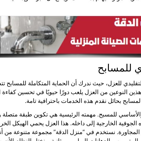
 للمسابح
تقليدي للعزل، حيث ندرك أن الحماية المتكاملة للمسابح تتطل
ذين النوعين من العزل يلعب دورًا حيويًا في تحسين كفاءة 
مسابح بحائل نقدم هذه الخدمات باحترافية تامة.
والأساسي للمسبح. مهمته الرئيسية هي تكوين طبقة متصلة و
 الجوفية الخارجية إلى داخله. هذا العزل يحمي الهيكل الخر
لمجاورة. نستخدم في “منزل الدقة” مجموعة متنوعة من أنظ
لبيتومين، والدهانات البولي يوريثانية، ونختار النظام الأنسب