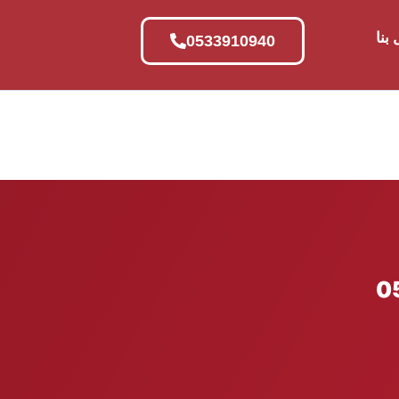
بنا
0533910940