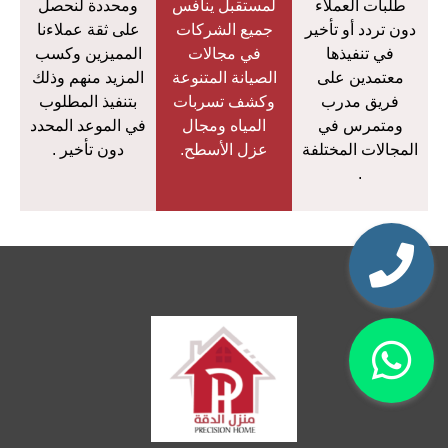
طلبات العملاء
لمستقبل ينافس
ومحددة لنحصل
دون تردد أو تأخير
جميع الشركات
على ثقة عملاءنا
في تنفيذها
في مجالات
المميزين وكسب
معتمدين على
الصيانة المتنوعة
المزيد منهم وذلك
فريق مدرب
وكشف تسربات
بتنفيذ المطلوب
ومتمرس في
المياه ومجال
في الموعد المحدد
المجالات المختلفة
عزل الأسطح.
دون تأخير .
.