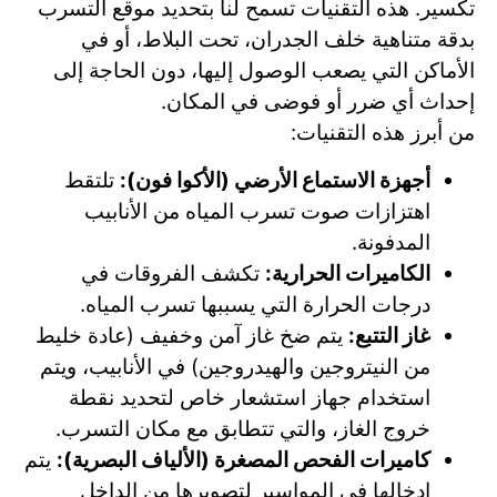
تكسير. هذه التقنيات تسمح لنا بتحديد موقع التسرب
بدقة متناهية خلف الجدران، تحت البلاط، أو في
الأماكن التي يصعب الوصول إليها، دون الحاجة إلى
إحداث أي ضرر أو فوضى في المكان.
من أبرز هذه التقنيات:
أجهزة الاستماع الأرضي (الأكوا فون):
تلتقط
اهتزازات صوت تسرب المياه من الأنابيب
المدفونة.
الكاميرات الحرارية:
تكشف الفروقات في
درجات الحرارة التي يسببها تسرب المياه.
غاز التتبع:
يتم ضخ غاز آمن وخفيف (عادة خليط
من النيتروجين والهيدروجين) في الأنابيب، ويتم
استخدام جهاز استشعار خاص لتحديد نقطة
خروج الغاز، والتي تتطابق مع مكان التسرب.
كاميرات الفحص المصغرة (الألياف البصرية):
يتم
إدخالها في المواسير لتصويرها من الداخل