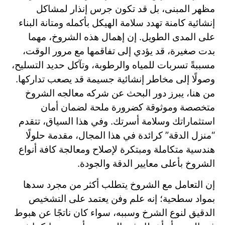
مظهر المبنى، بل قد تكون جرس إنذار لمشاكل
إنشائية كامنة تهدد سلامة الهيكل بأكمله ومتانة البناء
على المدى الطويل. إن إهمال هذه الشروخ، مهما
بدت صغيرة، قد يؤدي إلى تفاقمها مع مرور الوقت،
مسببةً تسربات للمياه والرطوبة، وتآكل حديد التسليح،
وصولًا إلى مخاطر إنشائية جسيمة قد يصعب تداركها.
من هنا، يبرز دور البحث عن شركه معالجه الشروخ
متخصصة وموثوقة كضرورة ملحة لضمان أمان
استثماراتك وسلامة أسرتك. وفي هذا السياق، تتقدم
“منزل الدقة” كرائدة في هذا المجال، مقدمة حلولًا
هندسية متكاملة ومبتكرة لإصلاح ومعالجة كافة أنواع
الشروخ بأعلى معايير الدقة والجودة.
إن التعامل مع الشروخ يتطلب أكثر من مجرد سدها
بمواد سطحية؛ إنه علم وفن يعتمد على التشخيص
الدقيق لنوع الشرخ وسببه، سواء كان ناتجًا عن هبوط