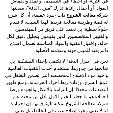
في التربة، أو أخطاء في التصميم، أو تمدد وانكماش
المواد، أو أحمال زائدة. تدرك “منزل الدقة”، بصفتها
شرك
ه معالجه الشروخ
ذات خبرة عميقة، أن كل شرخ
له قصة وطريقة معالجة فريدة. لهذا السبب، لا نقدم
حلولًا نمطية، بل نعتمد على فريق من المهندسين
والفنيين المتخصصين الذين يقومون بتحليل دقيق لكل
حالة، واختيار التقنية والمواد المناسبة لضمان إصلاح
دائم يعيد للمبنى قوته وسلامته الأصلية.
نحن في “منزل الدقة” لا نكتفي بإخفاء المشكلة، بل
نعالجها من جذورها. نستخدم أحدث التقنيات العالمية
وأجود مواد الإصلاح المتخصصة التي تضمن التغلغل في
عمق الشرخ، وإعادة ربط أجزاء الخرسانة، ومنع ظهور
التصدعات مجددًا. إن التزامنا بالابتكار والجودة ورضا
العملاء هو ما جعلنا الخيار الأول لكل من يبحث عن
شركه معالجه الشروخ يمكنه الوثوق بها. إن اختيارك
لنا لا يعني مجرد إصلاح عيب في الحائط، بل يعني