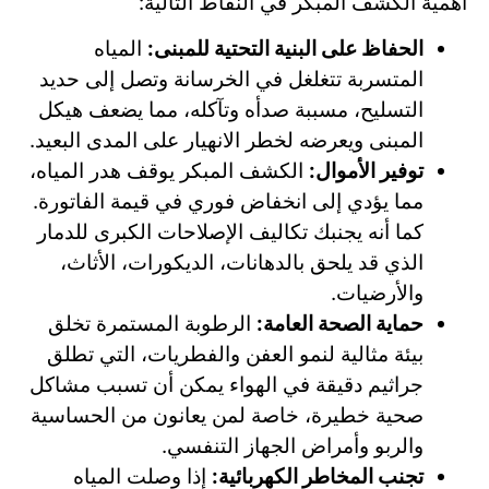
أهمية الكشف المبكر في النقاط التالية:
الحفاظ على البنية التحتية للمبنى:
المياه
المتسربة تتغلغل في الخرسانة وتصل إلى حديد
التسليح، مسببة صدأه وتآكله، مما يضعف هيكل
المبنى ويعرضه لخطر الانهيار على المدى البعيد.
توفير الأموال:
الكشف المبكر يوقف هدر المياه،
مما يؤدي إلى انخفاض فوري في قيمة الفاتورة.
كما أنه يجنبك تكاليف الإصلاحات الكبرى للدمار
الذي قد يلحق بالدهانات، الديكورات، الأثاث،
والأرضيات.
حماية الصحة العامة:
الرطوبة المستمرة تخلق
بيئة مثالية لنمو العفن والفطريات، التي تطلق
جراثيم دقيقة في الهواء يمكن أن تسبب مشاكل
صحية خطيرة، خاصة لمن يعانون من الحساسية
والربو وأمراض الجهاز التنفسي.
تجنب المخاطر الكهربائية:
إذا وصلت المياه