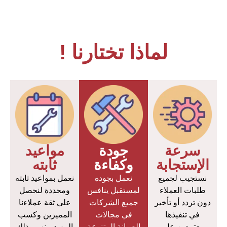
لماذا تختارنا !
سرعة
جودة
مواعيد
الإستجابة
وكفاءة
ثابته
نستجيب لجميع
نعمل بجودة
نعمل بمواعيد ثابته
طلبات العملاء
لمستقبل ينافس
ومحددة لنحصل
دون تردد أو تأخير
جميع الشركات
على ثقة عملاءنا
في تنفيذها
في مجالات
المميزين وكسب
معتمدين على
الصيانة المتنوعة
المزيد منهم وذلك