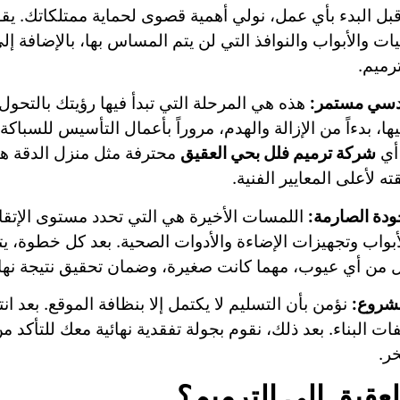
بل البدء بأي عمل، نولي أهمية قصوى لحماية ممتلكاتك. يقوم
ات والأبواب والنوافذ التي لن يتم المساس بها، بالإضافة إ
رميم.
ندسي مستمر:
هذه هي المرحلة التي تبدأ فيها رؤيتك بالتحول
ا، بدءاً من الإزالة والهدم، مروراً بأعمال التأسيس للسباكة و
 أي
شركة ترميم فلل بحي العقيق
محترفة مثل منزل الدقة 
 لأعلى المعايير الفنية.
ودة الصارمة:
اللمسات الأخيرة هي التي تحدد مستوى الإتقا
الأبواب وتجهيزات الإضاءة والأدوات الصحية. بعد كل خطوة،
من أي عيوب، مهما كانت صغيرة، وضمان تحقيق نتيجة نهائي
مشروع:
نؤمن بأن التسليم لا يكتمل إلا بنظافة الموقع. بعد 
ات البناء. بعد ذلك، نقوم بجولة تفقدية نهائية معك للتأكد
ر.
لعقيق إلى الترميم؟