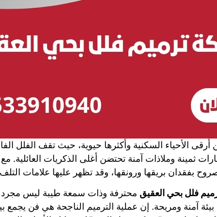
أرقى الأحياء السكنية وأكثرها حيوية، حيث تقف الفلل الفاخر
 ثمينة وملاذات آمنة تحتضن أغلى الذكريات العائلية. مع مر
لصروح بفقدان بريقها ورونقها، وقد تظهر عليها علامات التلف
ميم فلل بحي العقيق
محترفة وذات سمعة طيبة ليس مجرد خ
بيئة آمنة ومريحة. إن عملية الترميم الناجحة هي فن يجمع ب