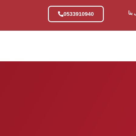
بنا
0533910940