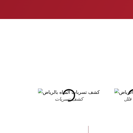
فلل
كشف تسربات