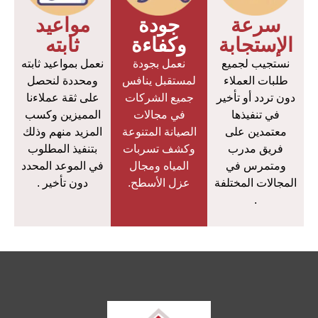
سرعة
جودة
مواعيد
الإستجابة
وكفاءة
ثابته
نستجيب لجميع
نعمل بجودة
نعمل بمواعيد ثابته
طلبات العملاء
لمستقبل ينافس
ومحددة لنحصل
دون تردد أو تأخير
جميع الشركات
على ثقة عملاءنا
في تنفيذها
في مجالات
المميزين وكسب
معتمدين على
الصيانة المتنوعة
المزيد منهم وذلك
فريق مدرب
وكشف تسربات
بتنفيذ المطلوب
ومتمرس في
المياه ومجال
في الموعد المحدد
المجالات المختلفة
عزل الأسطح.
دون تأخير .
.