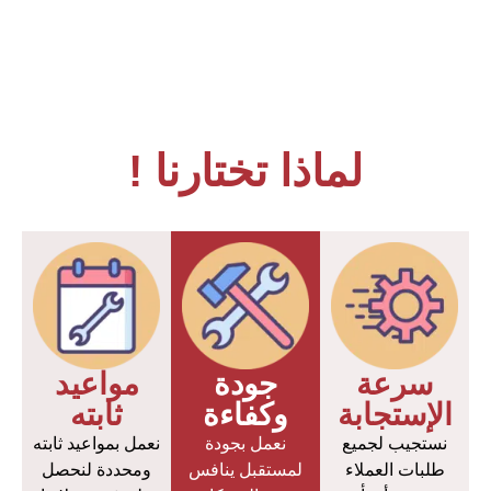
لماذا تختارنا !
سرعة
جودة
مواعيد
الإستجابة
وكفاءة
ثابته
نستجيب لجميع
نعمل بجودة
نعمل بمواعيد ثابته
طلبات العملاء
لمستقبل ينافس
ومحددة لنحصل