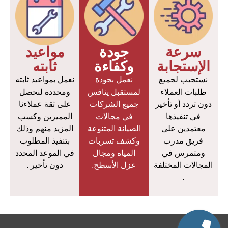
سرعة
جودة
مواعيد
الإستجابة
وكفاءة
ثابته
نستجيب لجميع
نعمل بجودة
نعمل بمواعيد ثابته
طلبات العملاء
لمستقبل ينافس
ومحددة لنحصل
دون تردد أو تأخير
جميع الشركات
على ثقة عملاءنا
في تنفيذها
في مجالات
المميزين وكسب
معتمدين على
الصيانة المتنوعة
المزيد منهم وذلك
فريق مدرب
وكشف تسربات
بتنفيذ المطلوب
ومتمرس في
المياه ومجال
في الموعد المحدد
المجالات المختلفة
عزل الأسطح.
دون تأخير .
.