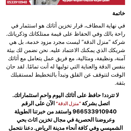
خاتمة
في نهاية المطاف، قرار تخزين أثاثك هو استثمار في
راحة بالك وفي الحفاظ على قيمة ممتلكاتك وذكرياتك.
شركة “منزل الدقة” ليست مجرد مزود خدمة، بل هي
شريكك الذي يمكنك الاعتماد عليه. نحن نضمن لك بيئة
آمنة، ونظيفة، ومثالية، مع فريق عمل يتعامل مع أثاثك
بنفس الدقة والعناية التي توليها له أنت تمامًا. لقد حان
الوقت لتتوقف عن القلق وتبدأ بالتخطيط لمستقبلك
بثقة.
لا تتردد! حافظ على أثاثك اليوم واحمِ استثماراتك.
اتصل بشركة
الآن على الرقم
“منزل الدقة”
966533910940 واستفد من خبرتنا الطويلة
وعروضنا الحصرية في مجال تخزين اثاث بحي
الشميسي وفي كافة أنحاء مدينة الرياض. دعنا نتحمل