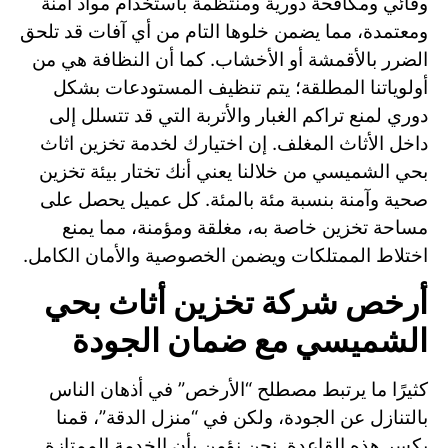
وقائي ومكافحة دورية ومنتظمة باستخدام مواد آمنة
ومعتمدة، مما يضمن خلوها التام من أي آفات قد تلحق
الضرر بالأقمشة أو الأخشاب. كما أن النظافة هي من
أولوياتنا المطلقة؛ يتم تنظيف المستودعات بشكل
دوري لمنع تراكم الغبار والأتربة التي قد تتسلل إلى
داخل الأثاث المغلف. إن اختيارك لخدمة تخزين اثاث
بحي الشميسي من خلالنا يعني أنك تختار بيئة تخزين
صحية وآمنة بنسبة مئة بالمئة. كل عميل يحصل على
مساحة تخزين خاصة به، مغلقة ومؤمنة، مما يمنع
اختلاط الممتلكات ويضمن الخصوصية والأمان الكامل.
أرخص شركة تخزين أثاث بحي
الشميسي مع ضمان الجودة
كثيرًا ما يرتبط مصطلح “الأرخص” في أذهان الناس
بالتنازل عن الجودة، ولكن في “منزل الدقة”، قمنا
بكسر هذه القاعدة. نحن نؤمن بأن الخدمة الممتازة