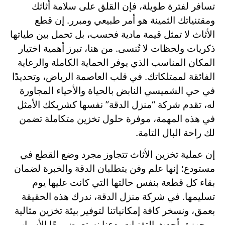
تسافر لفترة طويلة، فإن القلق على سلامة أثاثك
ومقتنياتك الثمينة هو أمر طبيعي ومبرر. إن قطع
الأثاث لا تمثل قيمة مادية فحسب، بل تحمل بين طياتها
ذكريات ولحظات لا تُنسى. من هنا، تبرز أهمية اختيار
المكان المناسب الذي يوفر الحماية الكاملة والرعاية
الفائقة لممتلكاتك. في قلب العاصمة الرياض، وتحديدًا
في حي الشميسي النابض بالحياة والأحياء المجاورة
له، تقدم شركة “منزل الدقة” نفسها كشريكك الأمثل
في هذه المهمة، موفرة حلول تخزين متكاملة تضمن
لك راحة البال التامة.
إن عملية تخزين الأثاث تتجاوز مجرد وضع القطع في
مستودع؛ إنها علم وفن يتطلبان الدقة والخبرة لضمان
بقاء كل قطعة بنفس حالتها التي كانت عليها يوم
تسليمها. في شركة منزل الدقة، ندرك هذه الحقيقة
بعمق، ونسخر كافة إمكانياتنا لتوفير بيئة تخزين مثالية
ومجهزة بأحدث التقنيات. دعنا نستعرض معًا الأسباب