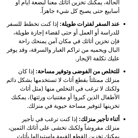
الحالة، يمكنك تخزين أثاثك معنا لبضعة أيام أو
أسابيع حتى يصبح كل شيء جاهزاً.
عند السفر لفترات طويلة:
إذا كنت تخطط للسفر
للدراسة أو العمل أو حتى لقضاء إجازة طويلة،
فإن تخزين أثاثك في مكان آمن يمنحك راحة
البال ويحميه من تراكم الغبار والسرقة، وقد يوفر
عليك تكلفة الإيجار.
للتخلص من الفوضى وتوفير مساحة:
إذا كان
منزلك ممتلئاً بقطع أثاث لا تستخدمها بشكل دائم
ولكنك لا ترغب في التخلص منها (مثل أثاث
الأطفال الذين كبروا أو مقتنيات ورثتها)، يمكنك
تخزينها لتوفير مساحة حيوية في منزلك.
أثناء تأجير منزلك:
إذا كنت ترغب في تأجير
منزلك مفروشاً ولكنك تخشى على أثاثك الثمين،
يمكنك تخزين القطع القيمة واستبدالها بأثاث