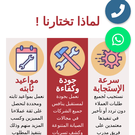
لماذا تختارنا !
سرعة
جودة
مواعيد
الإستجابة
وكفاءة
ثابته
نستجيب لجميع
نعمل بجودة
نعمل بمواعيد ثابته
طلبات العملاء
لمستقبل ينافس
ومحددة لنحصل
دون تردد أو تأخير
جميع الشركات
على ثقة عملاءنا
في تنفيذها
في مجالات
المميزين وكسب
معتمدين على
الصيانة المتنوعة
المزيد منهم وذلك
فريق مدرب
وكشف تسربات
بتنفيذ المطلوب