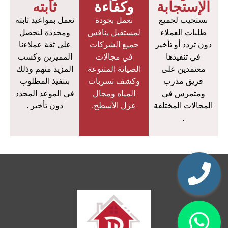
الإستجابة
وكفاءة
ثابته
نستجيب لجميع
نعمل بجودة
نعمل بمواعيد ثابته
طلبات العملاء
لمستقبل ينافس
ومحددة لنحصل
دون تردد أو تأخير
جميع الشركات
على ثقة عملاءنا
في تنفيذها
في مجالات
المميزين وكسب
معتمدين على
الصيانة المتنوعة
المزيد منهم وذلك
فريق مدرب
وكشف تسربات
بتنفيذ المطلوب
ومتمرس في
المياه ومجال
في الموعد المحدد
المجالات المختلفة
عزل الأسطح.
دون تأخير .
.