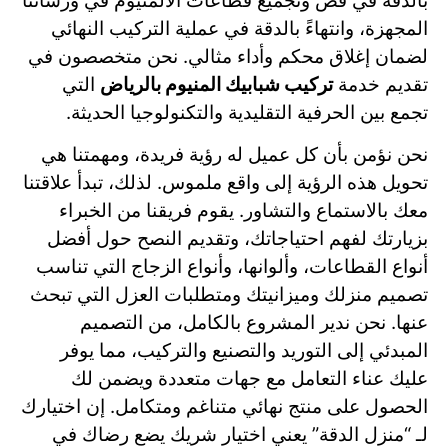
بالدقة في قص وتجميع قطاعات الألمنيوم في ورشاتنا
المجهزة، وانتهاءً بالدقة في عملية التركيب النهائي
لضمان إغلاق محكم وأداء مثالي. نحن متخصصون في
تقديم خدمة
تركيب شبابيك المنيوم بالرياض
التي
تجمع بين الحرفية التقليدية والتكنولوجيا الحديثة.
نحن نؤمن بأن كل عميل له رؤية فريدة، ومهمتنا هي
تحويل هذه الرؤية إلى واقع ملموس. لذلك، تبدأ علاقتنا
معك بالاستماع والتشاور. يقوم فريقنا من الخبراء
بزيارتك لفهم احتياجاتك، وتقديم النصح حول أفضل
أنواع القطاعات، وألوانها، وأنواع الزجاج التي تناسب
تصميم منزلك وميزانيتك ومتطلبات العزل التي تبحث
عنها. نحن ندير المشروع بالكامل، من التصميم
المبدئي إلى التوريد والتصنيع والتركيب، مما يوفر
عليك عناء التعامل مع جهات متعددة ويضمن لك
الحصول على منتج نهائي متناغم ومتكامل. إن اختيارك
لـ “منزل الدقة” يعني اختيار شريك يضع رضاك في