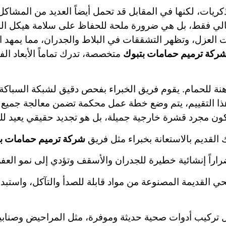
كريات، لكنها في المقابل قد تحمل أيضاً العديد من المشاكل
الي فقط، بل هي ضرورة ملحة للحفاظ على سلامة هيكل الم
ت العزل، وتظهر التشققات في البلاط والجدران، مما يمهد ال
ركة ترميم حمامات بتبوك
متخصصة، تدرك تماماً الأبعاد الفن
راهنة للحمام. يقوم فريق الخبراء بفحص دقيق لشبكة السباكة
هذا التقييم، يتم وضع خطة عمل محكمة تضمن معالجة جميع ا
كون مجرد قشرة خارجية جميلة، بل هو تجديد حقيقي يعيد للح
القديم بالاستعانة بخبراء مثل فريق
شركة ترميم حمامات ب
راً إنشائية خطيرة للجدران والأسقف وتؤدي إلى نمو العفن 
لقديمة المصنوعة من مواد قابلة للصدأ والتآكل، واستبدال
ل تركيب أدوات صحية حديثة وموفرة، مثل المراحيض وصنابير