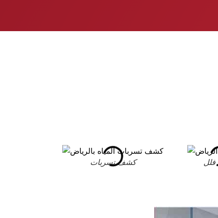
فلل
كشف تسربات