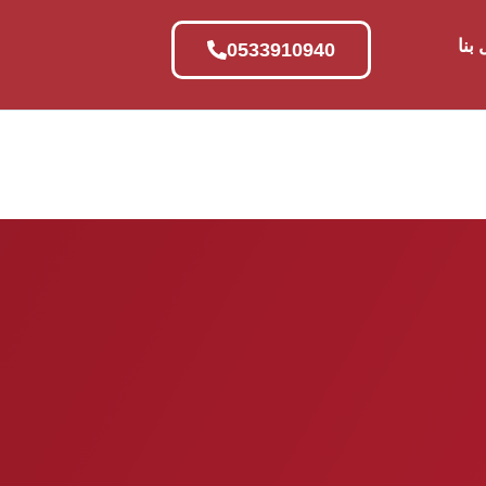
بنا
0533910940