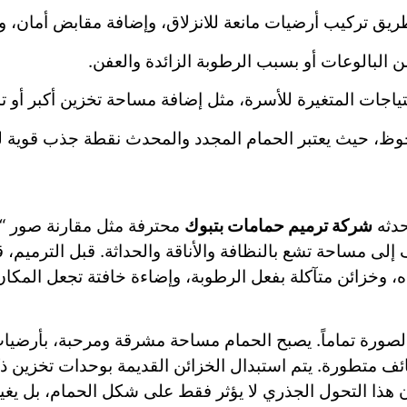
يق تركيب أرضيات مانعة للانزلاق، وإضافة مقابض أمان، و
ن البالوعات أو بسبب الرطوبة الزائدة والعفن.
تياجات المتغيرة للأسرة، مثل إضافة مساحة تخزين أكبر أو 
حوظ، حيث يعتبر الحمام المجدد والمحدث نقطة جذب قوية ل
حدثه
شركة ترميم حمامات بتبوك
محترفة مثل مقارنة صور “ق
إلى مساحة تشع بالنظافة والأناقة والحداثة. قبل الترميم، ق
وخزائن متآكلة بفعل الرطوبة، وإضاءة خافتة تجعل المكان يبد
لصورة تماماً. يصبح الحمام مساحة مشرقة ومرحبة، بأرضيا
ف متطورة. يتم استبدال الخزائن القديمة بوحدات تخزين ذكية
ن هذا التحول الجذري لا يؤثر فقط على شكل الحمام، بل يغي