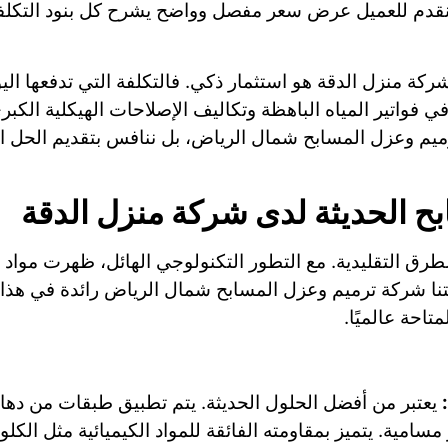
 نقدم للعميل عرض سعر مفصل وواضح يشرح كل بنود التكلف
كة منزل الدقة هو استثمار ذكي. فالتكلفة التي تدفعها ال
في فواتير المياه الباهظة وتكاليف الإصلاحات الهيكلية الك
يم وعزل المسابح شمال الرياض، بل ننافس بتقديم الحل الأ
ح الحديثة لدى شركة منزل الدقة
رق التقليدية. مع التطور التكنولوجي الهائل، ظهرت مواد و
تنا شركة ترميم وعزل المسابح شمال الرياض رائدة في هذا
تاحة عالميًا.
يعتبر من أفضل الحلول الحديثة. يتم تطبيق طبقات من ده
امية. يتميز بمقاومته الفائقة للمواد الكيميائية مثل الكلور،