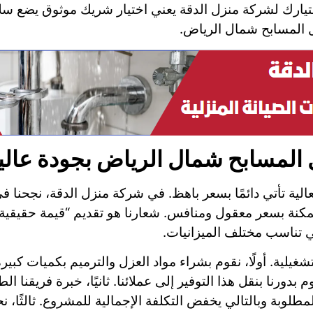
اختيارك لشركة منزل الدقة يعني اختيار شريك موثوق يضع س
ل المسابح شمال الرياض.
المسابح شمال الرياض بجودة عالي
عالية تأتي دائمًا بسعر باهظ. في شركة منزل الدقة، نجحنا 
 بسعر معقول ومنافس. شعارنا هو تقديم “قيمة حقيقية مق
لتي تناسب مختلف الميزانيات.
يلية. أولًا، نقوم بشراء مواد العزل والترميم بكميات كبي
 بدورنا بنقل هذا التوفير إلى عملائنا. ثانيًا، خبرة فريقنا ا
لوبة وبالتالي يخفض التكلفة الإجمالية للمشروع. ثالثًا،