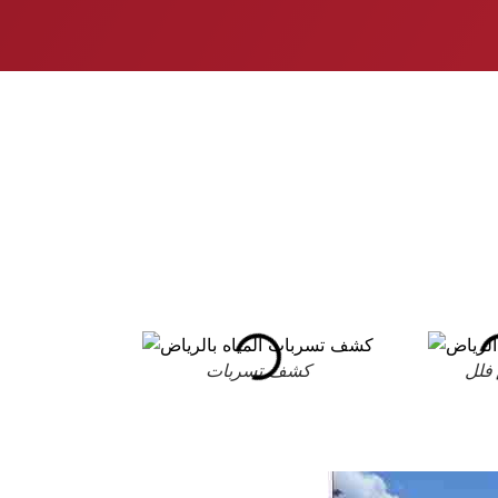
فلل
كشف تسربات