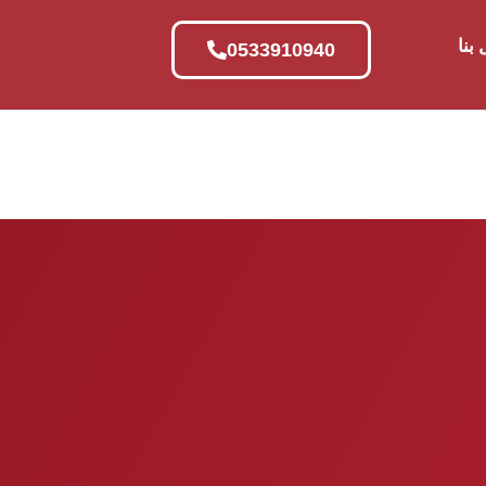
بنا
0533910940