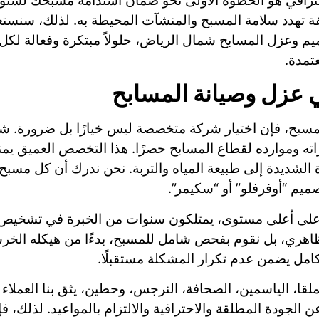
لاحترافي هو الخطوة الأولى نحو ضمان استدامة مسبحك لسنو
لفة تهدد سلامة المسبح والمنشآت المحيطة به. لذلك، سنس
 وعزل المسابح شمال الرياض، حلولاً مبتكرة وفعالة لكل م
تمدة.
عزل وصيانة المسابح
ل المسبح، فإن اختيار شركة متخصصة ليس خيارًا بل ضرورة.
وموارده لقطاع المسابح حصرًا. هذا التخصص العميق يمنحنا
 الشديدة إلى طبيعة المياه والتربة. نحن ندرك أن كل مسبح 
تصميم “أوفرفلو” أو “سكيمر”.
 على أعلى مستوى، يمتلكون سنوات من الخبرة في تشخيص 
اهري، بل نقوم بفحص شامل للمسبح، بدءًا من هيكله الخرسان
تكامل يضمن عدم تكرار المشكلة مستقبلًا.
لقا، الياسمين، الصحافة، النرجس، وحطين، يثق بنا العملاء 
الجودة المطلقة والاحترافية والالتزام بالمواعيد. لذلك، 