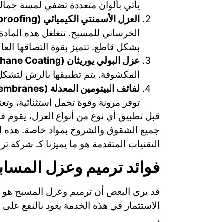
يأتي بألوان متعددة تضفي لمسة جمالي
العزل الأسمنتي الكيميائي (Cementitious Waterproofing):
الخرساني للمسبح. تتغلغل هذه المادة
بشكل قاطع. تتميز بقوة التصاقها العال
عزل البولي يوريثان (Polyurethane Coating):
المكشوفة. يتم تطبيقها بالرش لتشكل غ
لفائف البيتومين المعدلة (Modified Bitumen Membranes):
توفر مرونة وقوة تحمل استثنائية، وتعتبر
قبل تطبيق أي نوع من أنواع العزل، يقوم ف
جميع الشقوق والشروخ بمواد خاصة. هذه ال
التقنيات المتقدمة هو ما يميزنا كـ شركة ت
فوائد ترميم وعزل المساب
قد يرى البعض أن ترميم وعزل المسبح هو مج
الاستثمار في هذه الخدمة يعود بالنفع عل