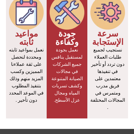
سرعة
جودة
مواعيد
الإستجابة
وكفاءة
ثابته
نستجيب لجميع
نعمل بجودة
نعمل بمواعيد ثابته
طلبات العملاء
لمستقبل ينافس
ومحددة لنحصل
دون تردد أو تأخير
جميع الشركات
على ثقة عملاءنا
في تنفيذها
في مجالات
المميزين وكسب
معتمدين على
الصيانة المتنوعة
المزيد منهم وذلك
فريق مدرب
وكشف تسربات
بتنفيذ المطلوب
ومتمرس في
المياه ومجال
في الموعد المحدد
المجالات المختلفة
عزل الأسطح.
دون تأخير .
.