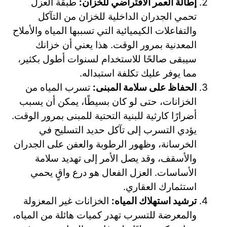
إطالة العمر الافتراضي للخزان:
طبقة العزل
تحمي الجدران الداخلية للخزان من التآكل
والتفاعلات الكيميائية التي تسببها المياه والأملاح
المعدنية بمرور الوقت. هذا يعني أن خزانك
سيبقى صالحًا للاستخدام لسنوات أطول بكثير،
مما يوفر عليك تكلفة استبداله.
الحفاظ على سلامة المبنى:
تسرب المياه من
الخزانات، حتى لو كان بسيطًا، يمكن أن يسبب
أضرارًا كارثية للبنية التحتية للمبنى بمرور الوقت.
يؤدي التسرب إلى تآكل حديد التسليح في
الخرسانة، وظهور الرطوبة والعفن على الجدران
والأسقف، وقد يصل الأمر إلى تهديد سلامة
الأساسات. العزل الفعال هو درع واقٍ يحمي
استثمارك العقاري.
ترشيد استهلاك المياه:
الخزانات غير المعزولة
والمعرضة للتسرب تهدر كميات هائلة من المياه،