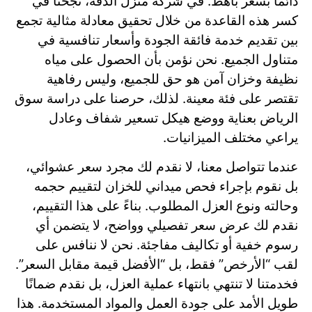
دائمًا بسعر باهظ. في شركة منزل الدقة، نجحنا في
كسر هذه القاعدة من خلال تحقيق معادلة مثالية تجمع
بين تقديم خدمة فائقة الجودة وأسعار تنافسية في
متناول الجميع. نحن نؤمن بأن الحصول على مياه
نظيفة وخزان آمن هو حق للجميع، وليس رفاهية
تقتصر على فئة معينة. لذلك، حرصنا على دراسة سوق
الرياض بعناية ووضع هيكل تسعير شفاف وعادل
يراعي مختلف الميزانيات.
عندما تتواصل معنا، لا نقدم لك مجرد سعر عشوائي،
بل نقوم بإجراء فحص ميداني للخزان لتقييم حجمه
وحالته ونوع العزل المطلوب. بناءً على هذا التقييم،
نقدم لك عرض سعر تفصيلي وواضح، لا يتضمن أي
رسوم خفية أو تكاليف مفاجئة. نحن لا ننافس على
لقب “الأرخص” فقط، بل “الأفضل قيمة مقابل السعر”.
فخدمتنا لا تنتهي بانتهاء عملية العزل، بل نقدم ضمانًا
طويل الأمد على جودة العمل والمواد المستخدمة. هذا