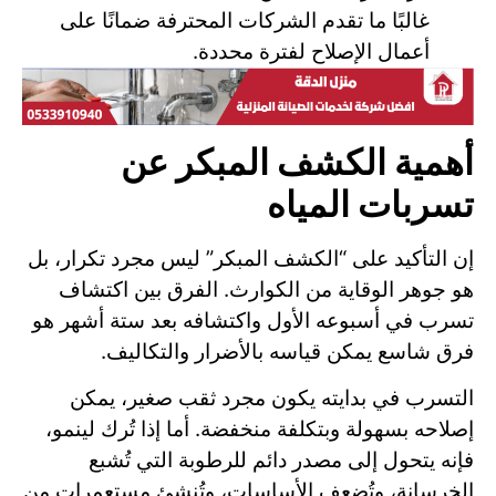
غالبًا ما تقدم الشركات المحترفة ضمانًا على
أعمال الإصلاح لفترة محددة.
أهمية الكشف المبكر عن
تسربات المياه
إن التأكيد على “الكشف المبكر” ليس مجرد تكرار، بل
هو جوهر الوقاية من الكوارث. الفرق بين اكتشاف
تسرب في أسبوعه الأول واكتشافه بعد ستة أشهر هو
فرق شاسع يمكن قياسه بالأضرار والتكاليف.
التسرب في بدايته يكون مجرد ثقب صغير، يمكن
إصلاحه بسهولة وبتكلفة منخفضة. أما إذا تُرك لينمو،
فإنه يتحول إلى مصدر دائم للرطوبة التي تُشبع
الخرسانة، وتُضعف الأساسات، وتُنشئ مستعمرات من