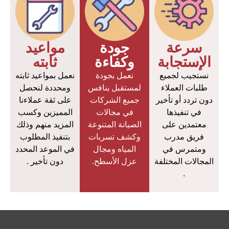
سرعة
جودة
مواعيد
الإستجابة
وكفاءة
ثابته
نستجيب لجميع
نعمل بجودة
نعمل بمواعيد ثابته
طلبات العملاء
لمستقبل ينافس
ومحددة لنحصل
دون تردد أو تأخير
جميع الشركات
على ثقة عملاءنا
في تنفيذها
في مجالات
المميزين وكسب
معتمدين على
الصيانة المتنوعة
المزيد منهم وذلك
فريق مدرب
وكشف تسربات
بتنفيذ المطلوب
ومتمرس في
المياه ومجال
في الموعد المحدد
المجالات المختلفة
عزل الأسطح.
دون تأخير .
.