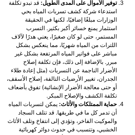
توفير الأموال على المدى الطويل:
قد تبدو تكلفة
استدعاء شركة كشف تسربات المياه بحي
الوزارات مبلغًا إضافيًا، لكنها في الحقيقة
استثمار يمنع خسائر أكبر بكثير. التسرب
المستمر، حتى لو كان صغيرًا، يعني هدرًا لآلاف
اللترات من المياه شهريًا، مما ينعكس بشكل
مباشر على فواتير المياه المرتفعة بشكل غير
مبرر. بالإضافة إلى ذلك، فإن تكلفة إصلاح
الأضرار الناجمة عن التسربات (مثل إعادة طلاء
الجدران، تغيير الأرضيات التالفة، إصلاح الأسقف،
أو حتى معالجة الأضرار الإنشائية) تفوق بأضعاف
تكلفة الكشف والإصلاح المبكر.
حماية الممتلكات والأثاث:
يمكن لتسربات المياه
أن تدمر كل ما في طريقها. قد تتلف السجاد
والموكيت الفاخر، وتؤدي إلى انتفاخ وتلف الأثاث
الخشبي، وتتسبب في حدوث دوائر كهربائية