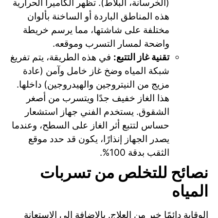
(الخرسانة، البلاط). تظهر الكاميرا الحرارية
هذه المناطق الباردة أو الساخنة بألوان
مختلفة على شاشتها، مما يرسم خريطة
واضحة لمسار التسرب وموقعه.
تقنية غاز التتبع:
في هذه الطريقة، يتم تفريغ
شبكة المياه وضخ غاز خامل وآمن (عادة
مزيج من النيتروجين والهيدروجين) داخلها.
هذا الغاز خفيف جدًا ويتسرب من أصغر
الشقوق. يستخدم الفني جهاز استشعار
حساس لتتبع أثر الغاز على السطح، وعندما
يصدر الجهاز إنذارًا، يكون قد حدد موقع
الثقب بدقة 100%.
نصائح للتخلص من تسربات
المياه
الوقاية دائمًا خير من العلاج. بالإضافة إلى الاستعانة