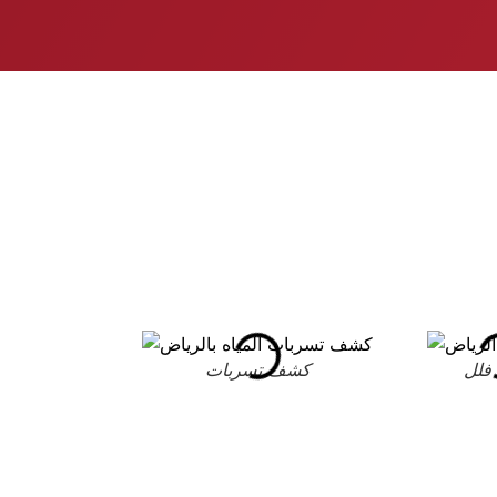
فلل
كشف تسربات