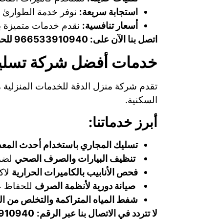
استجابة سريعة:
نوفر خدمة الطوارئ ع
أسعار تنافسية:
نقدم خدمات متميزة 
اتصل بنا الآن على: 966533910940 للحصول على خدمة فورية وحل مشكلتك في أسرع وقت!
خدمات أفضل شركة تسليك
تقدم شركة منزل الدقة للخدمات المنزلية
السكنية.
أبرز خدماتنا:
تسليك المجاري باستخدام أحدث المع
تنظيف البيارات والصرف الصحي
لضما
فحص الأنابيب بالكاميرات الحرارية
لاك
صيانة دورية لأنظمة الصرف
للحفاظ عل
شفط المياه المتراكمة والتخلص من ا
لا تتردد في الاتصال بنا عبر الرقم:
910940