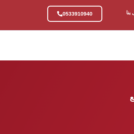
بنا
0533910940
ع