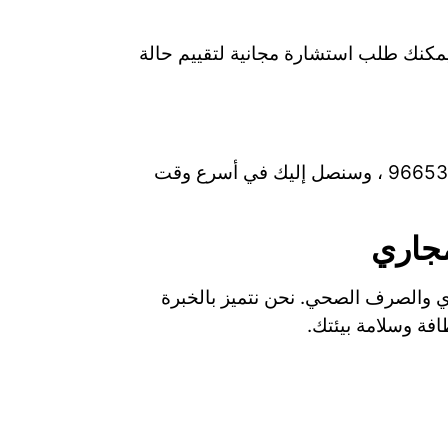
يمكنك طلب استشارة مجانية لتقييم حالة
لا تدع انسداد المجاري يعطل يومك، اتصل بـ شركة تسليك مجاري بحي الربيع الآن علي رقم 966533910940 ، وسنصل إليك في أسرع وقت
مجاري
ري والصرف الصحي. نحن نتميز بالخبرة
فة وسلامة بيئتك.