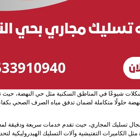
كلات شيوعًا في المناطق السكنية مثل حي النهضة، حيث تؤث
ضة حلولًا متكاملة لضمان تدفق مياه الصرف الصحي بكفاءة
مجال تسليك المجاري، حيث تقدم خدمات سريعة ودقيقة لمعا
ثل الكاميرات التفتيشية وآلات التسليك الهيدروليكية لتحد