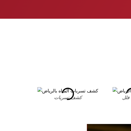
فلل
كشف تسربات