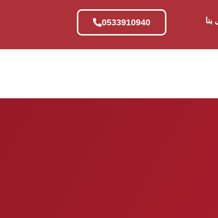
بنا
0533910940