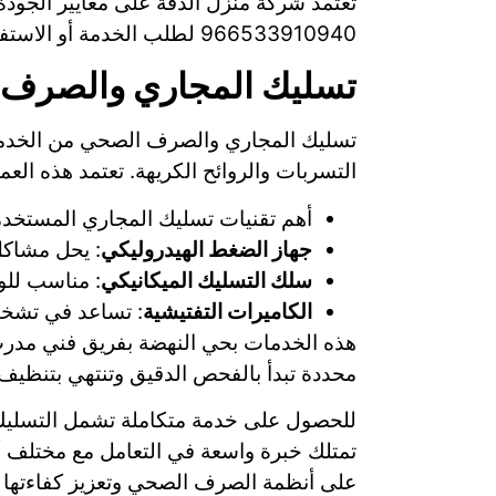
تعتمد شركة منزل الدقة على معايير الجودة 
966533910940 لطلب الخدمة أو الاستفسار عن الحلول المتاحة لمشكلات الصرف الصحي الخاصة بك.
تسليك المجاري والصرف
تسليك المجاري والصرف الصحي من الخدمات 
التسربات والروائح الكريهة. تعتمد هذه العم
أهم تقنيات تسليك المجاري المستخدم
جهاز الضغط الهيدروليكي
: يحل مشاكل
سلك التسليك الميكانيكي
: مناسب للو
الكاميرات التفتيشية
: تساعد في تشخيص
هذه الخدمات بحي النهضة بفريق فني مدرب
محددة تبدأ بالفحص الدقيق وتنتهي بتنظيف ا
للحصول على خدمة متكاملة تشمل التسليك و
تمتلك خبرة واسعة في التعامل مع مختلف أن
على أنظمة الصرف الصحي وتعزيز كفاءتها 