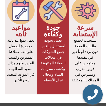
سرعة
جودة
مواعيد
الإستجابة
وكفاءة
ثابته
نستجيب لجميع
نعمل بجودة
نعمل بمواعيد ثابته
طلبات العملاء
لمستقبل ينافس
ومحددة لنحصل
دون تردد أو تأخير
جميع الشركات
على ثقة عملاءنا
في تنفيذها
في مجالات
المميزين وكسب
معتمدين على
الصيانة المتنوعة
المزيد منهم وذلك
فريق مدرب
وكشف تسربات
بتنفيذ المطلوب
ومتمرس في
المياه ومجال
في الموعد المحدد
المجالات المختلفة
عزل الأسطح.
دون تأخير .
.