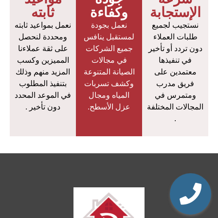
الإستجابة
وكفاءة
ثابته
نستجيب لجميع
نعمل بجودة
نعمل بمواعيد ثابته
طلبات العملاء
لمستقبل ينافس
ومحددة لنحصل
دون تردد أو تأخير
جميع الشركات
على ثقة عملاءنا
في تنفيذها
في مجالات
المميزين وكسب
معتمدين على
الصيانة المتنوعة
المزيد منهم وذلك
فريق مدرب
وكشف تسربات
بتنفيذ المطلوب
ومتمرس في
المياه ومجال
في الموعد المحدد
المجالات المختلفة
عزل الأسطح.
دون تأخير .
.