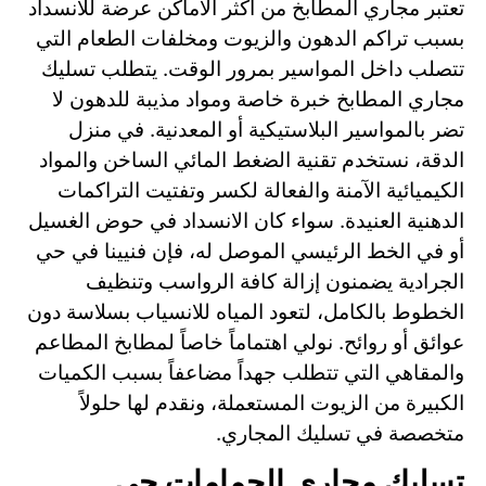
تعتبر مجاري المطابخ من أكثر الأماكن عرضة للانسداد
بسبب تراكم الدهون والزيوت ومخلفات الطعام التي
تتصلب داخل المواسير بمرور الوقت. يتطلب تسليك
مجاري المطابخ خبرة خاصة ومواد مذيبة للدهون لا
تضر بالمواسير البلاستيكية أو المعدنية. في منزل
الدقة، نستخدم تقنية الضغط المائي الساخن والمواد
الكيميائية الآمنة والفعالة لكسر وتفتيت التراكمات
الدهنية العنيدة. سواء كان الانسداد في حوض الغسيل
أو في الخط الرئيسي الموصل له، فإن فنيينا في حي
الجرادية يضمنون إزالة كافة الرواسب وتنظيف
الخطوط بالكامل، لتعود المياه للانسياب بسلاسة دون
عوائق أو روائح. نولي اهتماماً خاصاً لمطابخ المطاعم
والمقاهي التي تتطلب جهداً مضاعفاً بسبب الكميات
الكبيرة من الزيوت المستعملة، ونقدم لها حلولاً
متخصصة في تسليك المجاري.
تسليك مجاري الحمامات حي