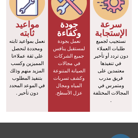
سرعة
جودة
مواعيد
الإستجابة
وكفاءة
ثابته
نستجيب لجميع
نعمل بجودة
نعمل بمواعيد ثابته
طلبات العملاء
لمستقبل ينافس
ومحددة لنحصل
دون تردد أو تأخير
جميع الشركات
على ثقة عملاءنا
في تنفيذها
في مجالات
المميزين وكسب
معتمدين على
الصيانة المتنوعة
المزيد منهم وذلك
فريق مدرب
وكشف تسربات
بتنفيذ المطلوب
ومتمرس في
المياه ومجال
في الموعد المحدد
المجالات المختلفة
عزل الأسطح.
دون تأخير .
.