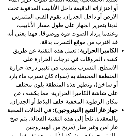
أو اهتزازاته الدقيقة داخل الأنابيب المدفونة تحت
الأرض أو داخل الجدران. يقوم الفني المتمرس
لدينا بتمرير الجهاز على طول مسار الأنابيب،
وعندما يزداد الصوت قوة ووضوحًا، فهذا يعني أنه
قد اقترب من موقع التسرب بدقة.
الكاميرا الحرارية:
تعمل هذه التقنية عن طريق
كشف الفروقات في درجات الحرارة على
الأسطح. التسرب يتسبب في تغيير درجة حرارة
المنطقة المحيطة به (سواء كان تسرب ماء بارد
أو ساخن)، وتظهر هذه المنطقة بلون مختلف
على شاشة الكاميرا الحرارية، مما يكشف عن
مكان الرطوبة المخفية خلف البلاط أو الجدران.
جهاز غاز التتبع (النيتروجين):
في الحالات الصعبة
والمعقدة، نلجأ إلى هذه التقنية الفعالة. يتم ضخ
غاز آمن وغير ضار (مزيج من الهيدروجين
والنيتروجين) في شبكة الأنابيب بعد تفريغها من