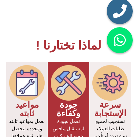
لماذا تختارنا !
سرعة
جودة
مواعيد
الإستجابة
وكفاءة
ثابته
نستجيب لجميع
نعمل بجودة
نعمل بمواعيد ثابته
طلبات العملاء
لمستقبل ينافس
ومحددة لنحصل
دون تردد أو تأخير
جميع الشركات
على ثقة عملاءنا