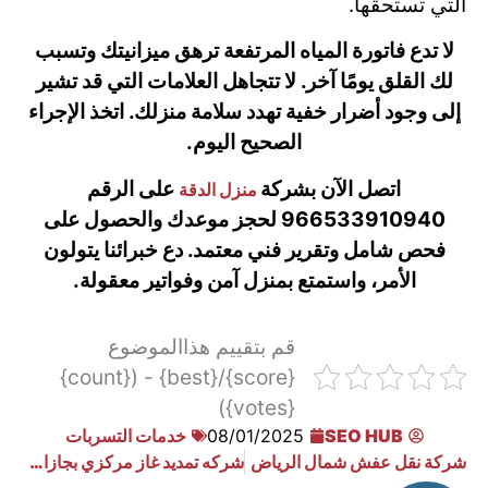
التي تستحقها.
لا تدع فاتورة المياه المرتفعة ترهق ميزانيتك وتسبب
لك القلق يومًا آخر. لا تتجاهل العلامات التي قد تشير
إلى وجود أضرار خفية تهدد سلامة منزلك. اتخذ الإجراء
الصحيح اليوم.
اتصل الآن بشركة
على الرقم
منزل الدقة
966533910940 لحجز موعدك والحصول على
فحص شامل وتقرير فني معتمد. دع خبرائنا يتولون
الأمر، واستمتع بمنزل آمن وفواتير معقولة.
قم بتقييم هذاالموضوع
{score}/{best} - ({count}
{votes})
SEO HUB
08/01/2025
خدمات التسربات
شركة نقل عفش شمال الرياض
شركه تمديد غاز مركزي بجازان 0533910940