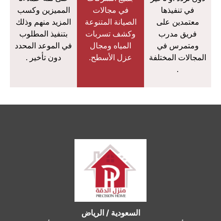
في تنفيذها
في مجالات
المميزين وكسب
معتمدين على
الصيانة المتنوعة
المزيد منهم وذلك
فريق مدرب
وكشف تسربات
بتنفيذ المطلوب
ومتمرس في
المياه ومجال
في الموعد المحدد
المجالات المختلفة
عزل الأسطح.
دون تأخير .
.
السعودية / الرياض