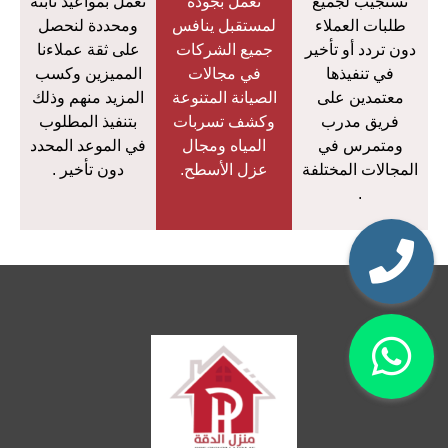
نستجيب لجميع
نعمل بجودة
نعمل بمواعيد ثابته
طلبات العملاء
لمستقبل ينافس
ومحددة لنحصل
دون تردد أو تأخير
جميع الشركات
على ثقة عملاءنا
في تنفيذها
في مجالات
المميزين وكسب
معتمدين على
الصيانة المتنوعة
المزيد منهم وذلك
فريق مدرب
وكشف تسربات
بتنفيذ المطلوب
ومتمرس في
المياه ومجال
في الموعد المحدد
المجالات المختلفة
عزل الأسطح.
دون تأخير .
.