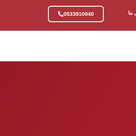
بنا
0533910940