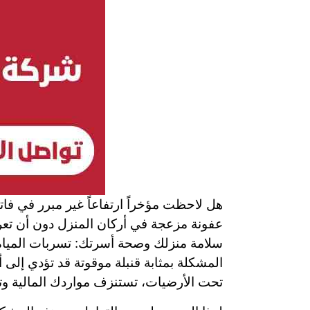
هل لاحظت مؤخراً ارتفاعاً غير مبرر في فات
عفونة مزعجة في أركان المنزل دون أن تع
سلامة منزلك وصحة أسرتك: تسربات المياه.
المشكلة بمثابة قنبلة موقوتة قد تؤدي إلى
تحت الأرضيات، تستنزف مواردك المالية وت