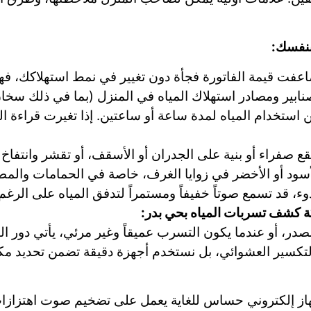
 بنفسك:
ضاعفت قيمة الفاتورة فجأة دون تغيير في نمط استهلاكك، ف
نابير ومصادر استهلاك المياه في المنزل (بما في ذلك سخا
ن استخدام المياه لمدة ساعة أو ساعتين. إذا تغيرت قراءة ا
ع صفراء أو بنية على الجدران أو الأسقف، أو تقشر وانتفاخ
أسود أو الأخضر في زوايا الغرف، خاصة في الحمامات والم
ء، قد تسمع صوتاً خفيفاً ومستمراً لتدفق المياه على الر
ركة كشف تسربات المياه بحي بدر:
در، أو عندما يكون التسرب عميقاً وغير مرئي، يأتي دور الت
ز إلكتروني حساس للغاية يعمل على تضخيم صوت اهتزازات 