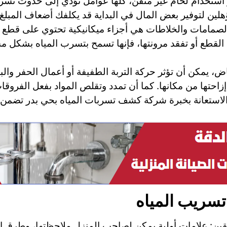
ستخدام لحام غير متقن، كلها عوامل تؤدي إلى حدوث تسربا
هلين لتوفير بعض المال في البداية قد يكلفك أضعاف المبلغ 
صمامات والخلاطات هي أجزاء ميكانيكية تحتوي على قطع مط
القطع أو تفقد مرونتها، فإنها تسمح بتسرب المياه بشكل م
ض، يمكن أن تؤثر حركة التربة الطفيفة أو أعمال الحفر والبن
احتها من مكانها. كما أن تمدد وتقلص المواد بفعل الفروقات 
لاستعانة بخبرة شركة كشف تسربات المياه بحي بدر تضمن فح
سريب المياه
 علامات أولية يمكن لصاحب المنزل ملاحظتها، وطرق احت