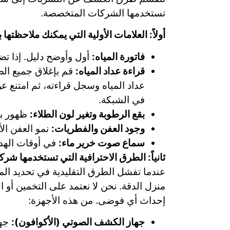
تستخدمها الشركات المتخصصة.
أولاً: العلامات الأولية التي يمكنك ملاحظتها
فاتورة المياه:
أول وأوضح دليل. إذا ت
قراءة عداد المياه:
قم بإغلاق جميع الص
عداد المياه وسجل قراءته، ثم امتنع ع
في الشبكة.
بقع الرطوبة وتغير لون الطلاء:
ظهور بق
وجود العفن والفطريات:
نمو العفن ال
سماع صوت خرير ماء:
في أوقات الهدو
ثانياً: الطرق الاحترافية التي تستخدمها ش
عندما تفشل الطرق التقليدية في تحديد المص
إحداث أي فوضى. من هذه الأجهزة:
جهاز الكشف الصوتي (الأكوافون):
جها