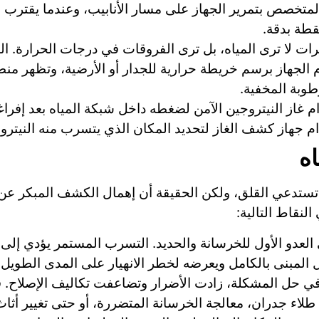
 المتخصص بتمرير الجهاز على مسار الأنابيب، وعندما يقتر
قطة بدقة.
ات لا ترى المياه، بل ترى الفروقات في درجات الحرارة. ال
 الجهاز برسم خريطة حرارية للجدار أو الأرضية، وتظهر منط
وبة المخفية.
م غاز النيتروجين الآمن لضغطه داخل شبكة المياه بعد إفر
ام جهاز كشف الغاز لتحديد المكان الذي يتسرب منه النيتر
ه
تستدعي القلق، ولكن الحقيقة أن إهمال الكشف المبكر عن
لنقاط التالية:
العدو الأول للخرسانة والحديد. التسرب المستمر يؤدي إلى 
المبنى بالكامل ويعرضه لخطر الانهيار على المدى الطويل.
ي حل المشكلة، زادت الأضرار وتضاعفت تكاليف الإصلاح. فب
طلاء جدران، معالجة الخرسانة المتضررة، أو حتى تغيير أثا