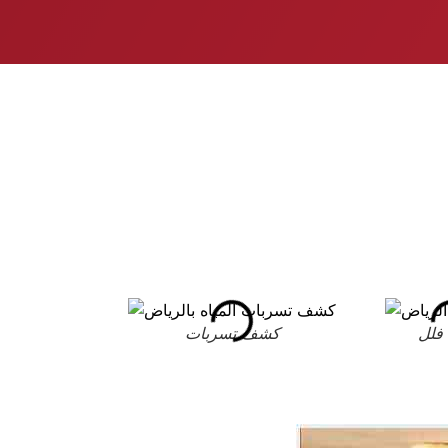
فلل
كشف تسربات