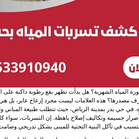
ورة المياه الشهرية؟ هل بدأت تظهر بقع رطوبة داكنة على ا
رف مصدرها؟ هذه العلامات ليست مجرد إزعاج عابر، بل ه
 في حي بدر بمدينة الرياض، حيث تتطلب طبيعة المباني وال
 أضرار جسيمة وتكاليف إصلاح باهظة. إن التسربات، سواء ك
تسبب في تآكل البنية التحتية للمبنى بشكل تدريجي وصامت