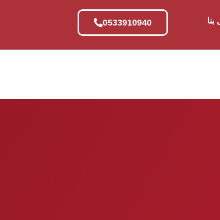
بنا
0533910940