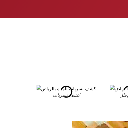
فلل
كشف تسربات