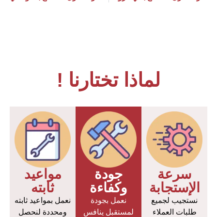
لماذا تختارنا !
سرعة
جودة
مواعيد
الإستجابة
وكفاءة
ثابته
نستجيب لجميع
نعمل بجودة
نعمل بمواعيد ثابته
طلبات العملاء
لمستقبل ينافس
ومحددة لنحصل