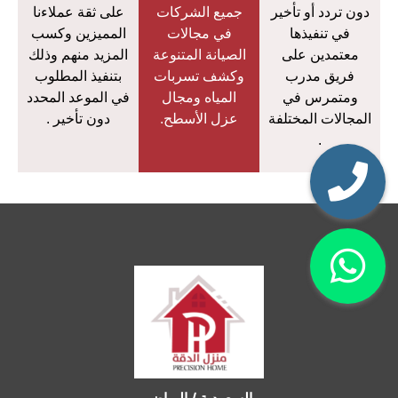
دون تردد أو تأخير
جميع الشركات
على ثقة عملاءنا
في تنفيذها
في مجالات
المميزين وكسب
معتمدين على
الصيانة المتنوعة
المزيد منهم وذلك
فريق مدرب
وكشف تسربات
بتنفيذ المطلوب
ومتمرس في
المياه ومجال
في الموعد المحدد
المجالات المختلفة
عزل الأسطح.
دون تأخير .
.
السعودية / الرياض