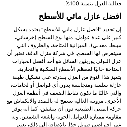
فعالية العزل بنسبة 100%.
افضل عازل مائي للأسطح
إن تحديد “افضل عازل مائي للأسطح” يعتمد بشكل
كبير على عدة عوامل، منها نوع السطح (خرساني،
مبلط، معدني)، الميزانية المتاحة، والظروف التي
سيتعرض لها السطح. في شركة منزل الدقة، نعتبر أن
عزل البولي يوريثين السائل هو أحد أفضل الخيارات
المتاحة حاليًا لمعظم الأسطح السكنية والتجارية.
يتميز هذا النوع من العزل بقدرته على تشكيل طبقة
عازلة سلسة ومتجانسة بدون أي فواصل أو لحامات،
والتي غالبًا ما تكون نقاط الضعف في أنظمة العزل
الأخرى. مرونته العالية تسمح له بالتمدد والانكماش مع
حركة المبنى الطبيعية دون أن يتشقق، كما أنه يوفر
مقاومة ممتازة للعوامل الجوية وأشعة الشمس، وله
عمر افتراضي طويل جدًا. بالإضافة إلى ذلك، يعتبر