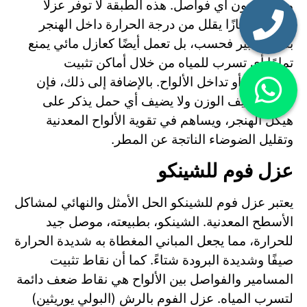
متصلة بدون أي فواصل. هذه الطبقة لا توفر عزلاً
حراريًا ممتازًا يقلل من درجة الحرارة داخل الهنجر
بشكل كبير فحسب، بل تعمل أيضًا كعازل مائي يمنع
تمامًا أي تسرب للمياه من خلال أماكن تثبيت
المسامير أو تداخل الألواح. بالإضافة إلى ذلك، فإن
الفوم خفيف الوزن ولا يضيف أي حمل يذكر على
هيكل الهنجر، ويساهم في تقوية الألواح المعدنية
وتقليل الضوضاء الناتجة عن المطر.
عزل فوم للشينكو
يعتبر عزل فوم للشينكو الحل الأمثل والنهائي لمشاكل
الأسطح المعدنية. الشينكو، بطبيعته، موصل جيد
للحرارة، مما يجعل المباني المغطاة به شديدة الحرارة
صيفًا وشديدة البرودة شتاءً. كما أن نقاط تثبيت
المسامير والفواصل بين الألواح هي نقاط ضعف دائمة
لتسرب المياه. عزل الفوم بالرش (البولي يوريثين)