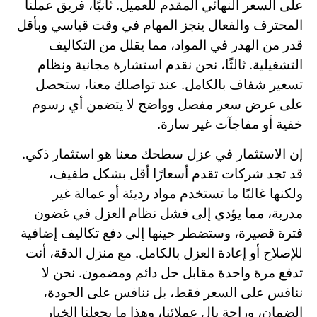
على السعر النهائي المقدم للعميل. ثانيًا، فريق عملنا
المحترف والفعال ينجز المهام في وقت قياسي وبأقل
قدر من الهدر في المواد، مما يقلل من التكاليف
التشغيلية. ثالثًا، نحن نقدم استشارة مجانية ونظام
تسعير شفاف بالكامل. عند تواصلك معنا، ستحصل
على عرض سعر مفصل وواضح لا يتضمن أي رسوم
خفية أو مفاجآت غير سارة.
إن الاستثمار في عزل سطحك معنا هو استثمار ذكي.
قد تجد شركات تقدم أسعارًا أقل بشكل طفيف،
ولكنها غالبًا ما تستخدم مواد رديئة أو عمالة غير
مدربة، مما يؤدي إلى فشل نظام العزل في غضون
فترة قصيرة، وستضطر حينها إلى دفع تكاليف إضافية
للإصلاح أو إعادة العزل بالكامل. مع منزل الدقة، أنت
تدفع مرة واحدة مقابل حل دائم ومضمون. نحن لا
ننافس على السعر فقط، بل ننافس على الجودة،
الضمان، وراحة بال عملائنا، وهذا ما يجعلنا الخيار