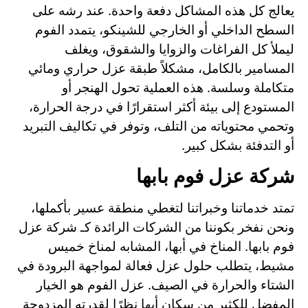
يعالج كل هذه المشاكل دفعة واحدة. عند رشه على
السطح الداخلي أو الخارجي للشينكو، يتمدد الفوم
ليملأ كل الفراغات والزوايا والشقوق، ويغلف
المسامير بالكامل، مشكلاً طبقة عزل حراري ومائي
متكاملة وسلسة. هذه العملية تحول الهنجر أو
المستودع إلى بيئة أكثر استقرارًا في درجة الحرارة،
وتحمي محتوياته من التلف، وتوفر في تكاليف التبريد
أو التدفئة بشكل كبير.
شركة عزل فوم بابها
تمتد خدماتنا وخبراتنا لتغطي منطقة عسير بأكملها،
ونحن نفخر بكوننا من الشركات الرائدة كـ شركة عزل
فوم بابها. المناخ في أبها، المشابه لمناخ خميس
مشيط، يتطلب حلول عزل فعالة لمواجهة البرودة في
الشتاء والحرارة في الصيف. عزل الفوم هو الخيار
المفضل للكثير من سكان أبها نظرًا لقدرته المزدوجة