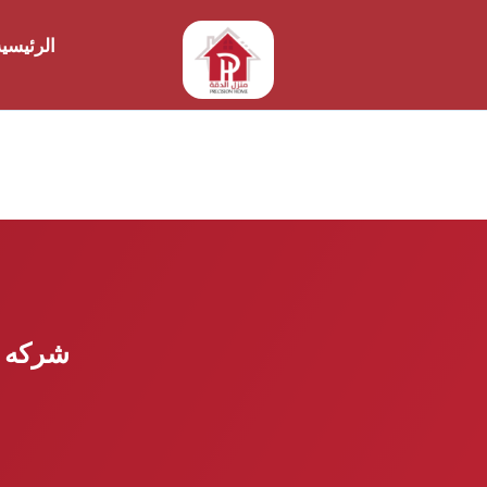
الرئيسي
شركه فح