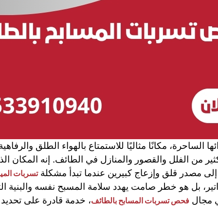
ا الساحرة، مكانًا مثاليًا للاستمتاع بالهواء الطلق والرفاه
كثير من الفلل والقصور والمنازل في الطائف. إنه المكان الذ
إلى مصدر قلق وإزعاج كبيرين عندما تبدأ مشكلة
تسربات الميا
اتير، بل هو خطر صامت يهدد سلامة المسبح نفسه والبنية الت
ي مجال
، خدمة قادرة على تحديد 
فحص تسربات المسابح بالطائف