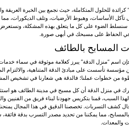
كرائدة للحلول المتكاملة، حيث نجمع بين الخبرة العريقة وا
لى تآكل الأساسات، وهبوط الأرضيات، وتلف الديكورات، مما
 سنسلط الضوء على كل ما يتعلق بهذه المشكلة، ونستعرض 
ق في الحفاظ على مسبحك في أبهى صورة.
 المسابح بالطائف
فإن اسم “منزل الدقة” يبرز كعلامة موثوقة في سماء خدم
 مؤسسة تأسست على مبادئ الدقة المتناهية، والالتزام ال
طوة من خطوات عملنا؛ فالدقة هي شعارنا في تشخيص المش
درك في منزل الدقة أن كل مسبح في مدينة الطائف هو استثم
ًا. لهذا السبب، قمنا بتكريس جهودنا لبناء فريق من الفنيين
ال كشف التسربات. تخصصنا الدقيق في هذا المجال يمنحنا م
بالمسابح، مما يمكننا من تحديد مصدر التسرب بدقة فائقة،
ت والمعدات.