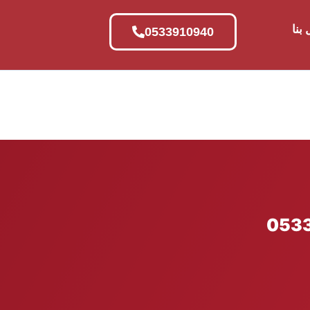
بنا
0533910940