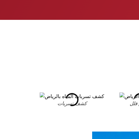
فلل
كشف تسربات