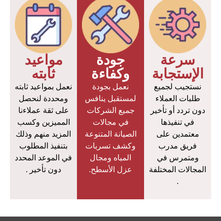
سرعة
جودة
مواعيد
الإستجابة
وكفاءة
ثابته
نستجيب لجميع
نعمل بجودة
نعمل بمواعيد ثابته
طلبات العملاء
لمستقبل ينافس
ومحددة لنحصل
دون تردد أو تأخير
جميع الشركات
على ثقة عملاءنا
في تنفيذها
في مجالات
المميزين وكسب
معتمدين على
الصيانة المتنوعة
المزيد منهم وذلك
فريق مدرب
وكشف تسربات
بتنفيذ المطلوب
ومتمرس في
المياه ومجال
في الموعد المحدد
المجالات المختلفة
عزل الأسطح.
دون تأخير .
.