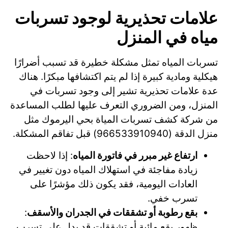
علامات تحذيرية لوجود تسربات
مياه في المنزل
تسربات المياه تمثل مشكلة خطيرة قد تسبب أضرارًا
هيكلية ومادية كبيرة إذا لم يتم اكتشافها مبكرًا. هناك
عدة علامات تحذيرية تشير إلى وجود تسربات في
المنزل، ومن الضروري التعرف عليها لطلب المساعدة
من شركة كشف تسربات المياة بحي اليرموك مثل
منزل الدقة (966533910940) قبل تفاقم المشكلة.
ارتفاع غير مبرر في فاتورة المياه
: إذا لاحظت
زيادة مفاجئة في استهلاك المياه دون تغيير في
العادات اليومية، فقد يكون ذلك مؤشرًا على
تسرب خفي.
بقع رطوبة أو تشققات في الجدران والأسقف
:
ظهور بقع مائية أو تشققات قد يدل على تسرب