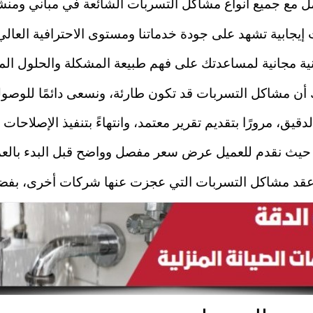
امل مع جميع أنواع مشاكل التسربات الشائعة في مباني و
إيجابية تشهد على جودة خدماتنا ومستوى الاحترافية العالي
نية مجانية لمساعدتك على فهم طبيعة المشكلة والحلول المق
رك أن مشاكل التسربات قد تكون طارئة، ونسعى دائمًا للو
يق، مرورًا بتقديم تقرير معتمد، وانتهاءً بتنفيذ الإصلاحات ا
ي، حيث نقدم للعميل عرض سعر مفصل وواضح قبل البدء بالع
د مشاكل التسربات التي عجزت عنها شركات أخرى، بفضل تق