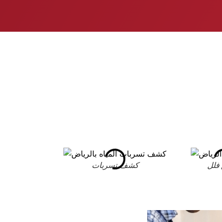
فلل
كشف تسربات