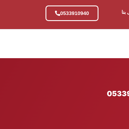
بنا
0533910940