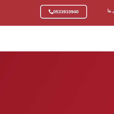
بنا
0533910940