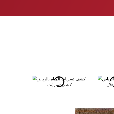
فلل
كشف تسربات