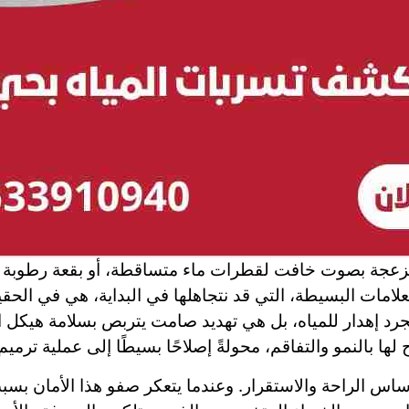
مزعجة بصوت خافت لقطرات ماء متساقطة، أو بقعة رطوبة غ
لعلامات البسيطة، التي قد نتجاهلها في البداية، هي في ال
رد إهدار للمياه، بل هي تهديد صامت يتربص بسلامة هيكل ا
ها بالنمو والتفاقم، محولةً إصلاحًا بسيطًا إلى عملية ترمي
أساس الراحة والاستقرار. وعندما يتعكر صفو هذا الأمان ب