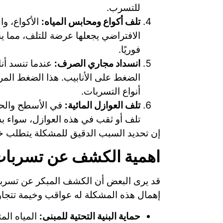
للتسرب.
تلف أكواع ومحابس المياه:
الأكواع، و
الافتراضي يجعلها عرضة للتلف، مما ي
فوريًا.
انسداد مجاري الصرف:
عندما تنسد أنا
الضغط على الأنابيب. هذا الضغط المر
أنواع التسربات.
تلف العوازل المائية:
في الأسطح والحما
تلف أو ثقب في هذه العوازل، سواء بس
إن تحديد السبب الدقيق للمشكلة يتطلب خب
اهمية الكشف عن تسربات 
قد يرى البعض أن الكشف المبكر عن تسربات
إهمال هذه المشكلة له عواقب وخيمة تتجاو
حماية البنية التحتية للمبنى:
المياه الم