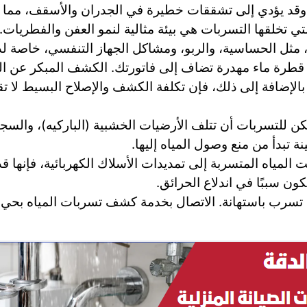
وقد يؤدي إلى تشققات خطيرة في الجدران والأسقف، مما يه
لتي تخلقها التسربات هي بيئة مثالية لنمو العفن والفطريات
ل الحساسية، والربو، ومشاكل الجهاز التنفسي، خاصة لدى
طرة ماء مهدرة تضاف إلى فاتورتك. الكشف المبكر عن الت
إضافة إلى ذلك، فإن تكلفة الكشف والإصلاح البسيط لا تقارن
ن للتسربات أن تتلف الأرضيات الخشبية (الباركيه)، والسجا
نة تبدأ من منع وصول المياه إليها.
 المياه المتسربة إلى تمديدات الأسلاك الكهربائية، فإنها قد
ون سببًا في اندلاع الحرائق.
ة تسرب باستهانة. الاتصال بخدمة كشف تسربات المياه بحي 