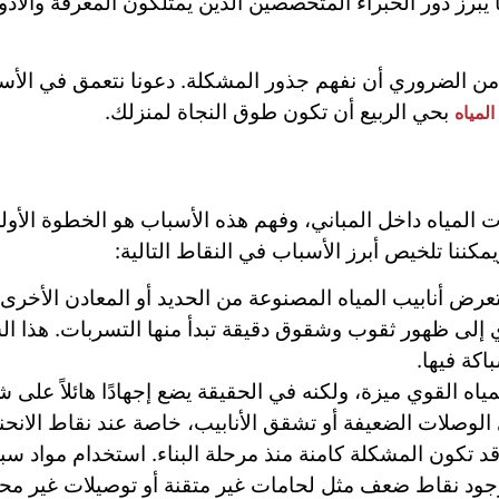
يبرز دور الخبراء المتخصصين الذين يمتلكون المعرفة والأد
 الضروري أن نفهم جذور المشكلة. دعونا نتعمق في الأسب
بحي الربيع أن تكون طوق النجاة لمنزلك.
لمياه
 المياه داخل المباني، وفهم هذه الأسباب هو الخطوة الأول
مكننا تلخيص أبرز الأسباب في النقاط التالية:
عرض أنابيب المياه المصنوعة من الحديد أو المعادن الأخرى ل
ؤدي إلى ظهور ثقوب وشقوق دقيقة تبدأ منها التسربات. هذا
اكة فيها.
اه القوي ميزة، ولكنه في الحقيقة يضع إجهادًا هائلاً على ش
لوصلات الضعيفة أو تشقق الأنابيب، خاصة عند نقاط الانحناء
 تكون المشكلة كامنة منذ مرحلة البناء. استخدام مواد سباك
وجود نقاط ضعف مثل لحامات غير متقنة أو توصيلات غير مح