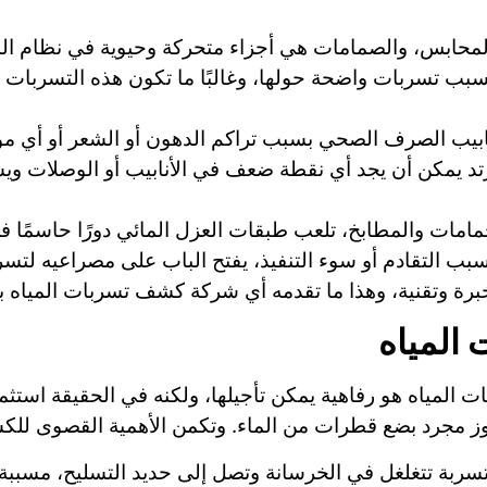
المحابس، والصمامات هي أجزاء متحركة وحيوية في نظام السب
سبب تسربات واضحة حولها، وغالبًا ما تكون هذه التسربات س
بيب الصرف الصحي بسبب تراكم الدهون أو الشعر أو أي مواد 
تد يمكن أن يجد أي نقطة ضعف في الأنابيب أو الوصلات ويس
مات والمطابخ، تلعب طبقات العزل المائي دورًا حاسمًا في
بب التقادم أو سوء التنفيذ، يفتح الباب على مصراعيه لتسرب
رة وتقنية، وهذا ما تقدمه أي شركة كشف تسربات المياه ب
المياه
 المياه هو رفاهية يمكن تأجيلها، ولكنه في الحقيقة استث
ز مجرد بضع قطرات من الماء. وتكمن الأهمية القصوى للك
تسربة تتغلغل في الخرسانة وتصل إلى حديد التسليح، مسببة 