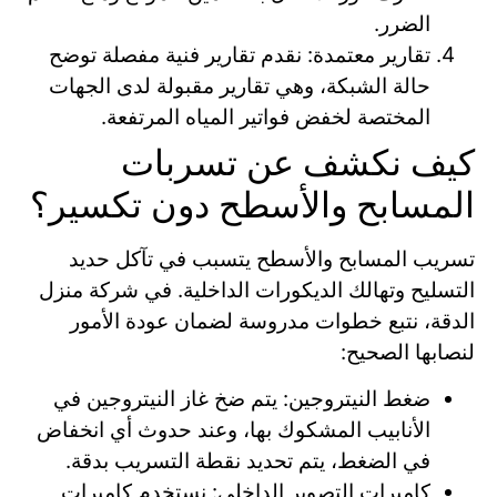
الضرر.
تقارير معتمدة: نقدم تقارير فنية مفصلة توضح
حالة الشبكة، وهي تقارير مقبولة لدى الجهات
المختصة لخفض فواتير المياه المرتفعة.
كيف نكشف عن تسربات
المسابح والأسطح دون تكسير؟
تسريب المسابح والأسطح يتسبب في تآكل حديد
التسليح وتهالك الديكورات الداخلية. في شركة منزل
الدقة، نتبع خطوات مدروسة لضمان عودة الأمور
لنصابها الصحيح:
ضغط النيتروجين: يتم ضخ غاز النيتروجين في
الأنابيب المشكوك بها، وعند حدوث أي انخفاض
في الضغط، يتم تحديد نقطة التسريب بدقة.
كاميرات التصوير الداخلي: نستخدم كاميرات