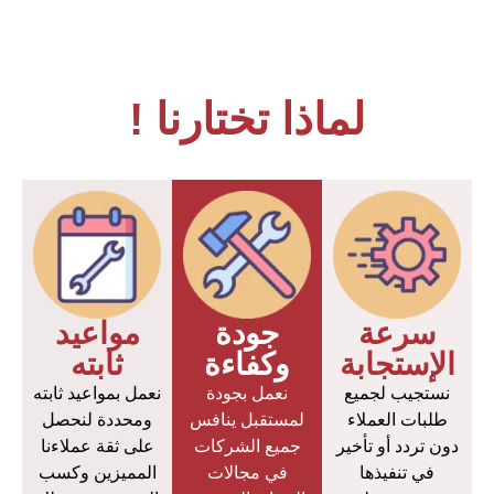
لماذا تختارنا !
سرعة
جودة
مواعيد
الإستجابة
وكفاءة
ثابته
نستجيب لجميع
نعمل بجودة
نعمل بمواعيد ثابته
طلبات العملاء
لمستقبل ينافس
ومحددة لنحصل
دون تردد أو تأخير
جميع الشركات
على ثقة عملاءنا
في تنفيذها
في مجالات
المميزين وكسب