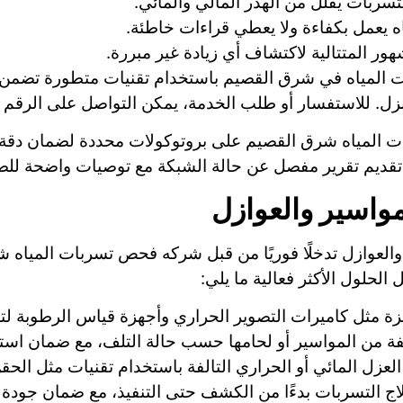
سربات يقلل من الهدر المالي والمائي.
ياه يعمل بكفاءة ولا يعطي قراءات خاطئة.
شهور المتتالية لاكتشاف أي زيادة غير مبررة.
 المياه في شرق القصيم باستخدام تقنيات متطورة تضمن ا
للاستفسار أو طلب الخدمة، يمكن التواصل على الرقم 966533910940.
المياه شرق القصيم على بروتوكولات محددة لضمان دقة النت
 تقديم تقرير مفصل عن حالة الشبكة مع توصيات واضحة للصيان
واسير والعوازل
لعوازل تدخلًا فوريًا من قبل شركه فحص تسربات المياه شر
لحلول الأكثر فعالية ما يلي:
زة مثل كاميرات التصوير الحراري وأجهزة قياس الرطوبة ل
الفة من المواسير أو لحامها حسب حالة التلف، مع ضمان استخ
لعزل المائي أو الحراري التالفة باستخدام تقنيات مثل الحقن
ج التسربات بدءًا من الكشف حتى التنفيذ، مع ضمان جودة الخ