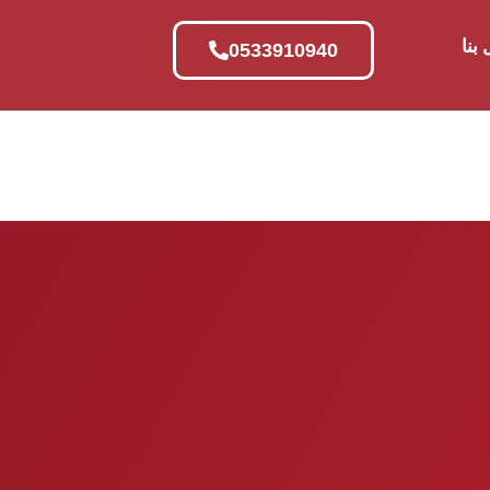
بنا
0533910940