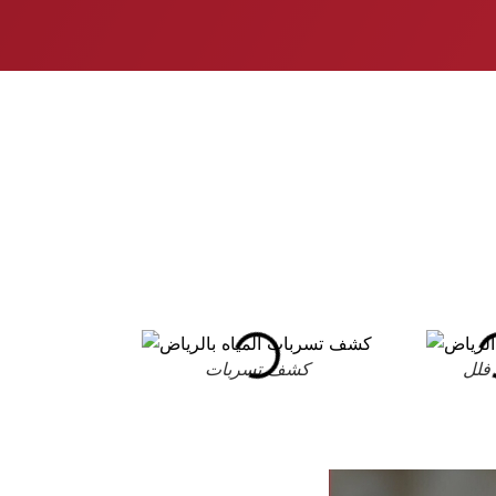
فلل
كشف تسربات