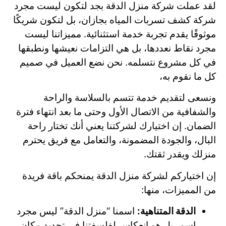
لقد عملت شركة منزل الدقة بجد لتكون ليست مجرد
شركة كشف تسربات المياه بجازان، بل لتكون شريكًا
موثوقًا يقدم تجربة خدمة استثنائية. مميزاتنا ليست
مجرد نقاط نعددها، بل هي التزامات نعيشها ونطبقها
في كل مشروع نتسلمه. نحن نضع العميل في صميم
كل ما نقوم به،
ونسعى لتقديم خدمة تتسم بالسلاسة والراحة
والشفافية من الاتصال الأول وحتى ما بعد انتهاء فترة
الضمان. إن اختيارك لشركتنا يعني أنك تختار راحة
البال، والجودة المضمونة، والتعامل مع فريق يحترم
منزلك ويقدر ثقتك.
إن اختياركم لشركة منزل الدقة يمنحكم باقة فريدة
من المميزات، منها:
الدقة المتناهية:
اسمنا “منزل الدقة” ليس مجرد
اسم، بل هو انعكاس لفلسفتنا في تحديد مكان