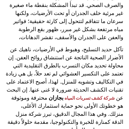
والصرف الصحي. قد تبدأ المشكلة بنقطة ماء صغيرة
غير مرئية خلف الجدران أو تحت الأرضيات، ولكنها
سرعان ما تتفاقم لتتحول إلى كارثة حقيقية؛ فواتير
مياه مرتفعة بشكل غير مبرر، ظهور بقع الرطوبة
والعفن على الجدران والأسقف، تقشر الدهانات،
تآكل حديد التسليح، وهبوط في الأرضيات، ناهيك عن
الأضرار الصحية الناتجة عن استنشاق روائح العفن. إن
محاولة تحديد مكان التسرب بالطرق التقليدية التي
تعتمد على التكسير العشوائي لم تعد حلاً، بل هي زيادة
في التكاليف وتشويه للمنزل. لهذا، أصبح الاعتماد على
تقنيات الكشف الحديثة ضرورة لا غنى عنها. إن البحث
عن
بجازان
محترفة وموثوقة
شركة كشف تسربات المياه
هو خطوتك الأولى نحو حماية استثمارك الأغلى،
منزلك. وفي هذا المجال الدقيق، تبرز شركة منزل
الدقة كمنارة للخبرة والتكنولوجيا، مقدمة حلولاً دقيقة