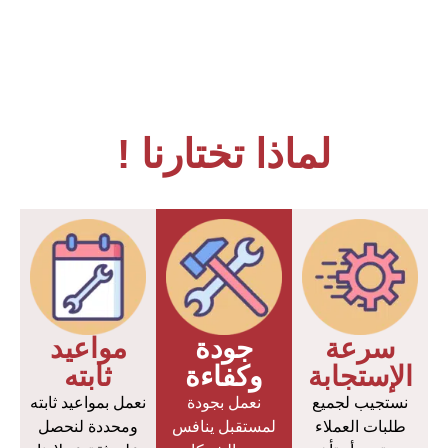
لماذا تختارنا !
سرعة
جودة
مواعيد
الإستجابة
وكفاءة
ثابته
نستجيب لجميع
نعمل بجودة
نعمل بمواعيد ثابته
طلبات العملاء
لمستقبل ينافس
ومحددة لنحصل