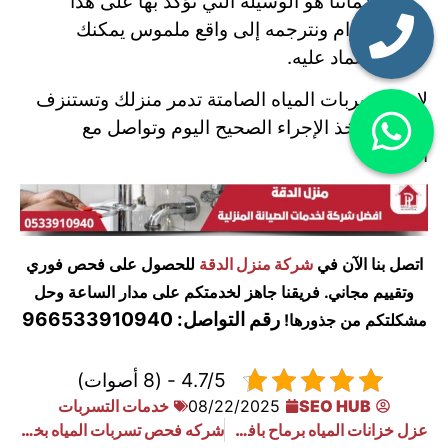
وضماننا هو الوسيلة التي نؤكد بها على هذا
الالتزام ونترجمه إلى واقع ملموس يمكنك
الاعتماد عليه.
لا تدع تسربات المياه الصامتة تدمر منزلك وتستنزف
أموالك. اتخذ الإجراء الصحيح اليوم وتواصل مع
الخبراء.
اتصل بنا الآن في
شركة منزل الدقة
للحصول على فحص فوري
وتقييم مجاني. فريقنا جاهز لخدمتكم على مدار الساعة وحل
رقم التواصل: 966533910940
مشكلتكم من جذورها!
4.7/5 - (8 أصوات)
SEO HUB
08/22/2025
خدمات التسربات
عزل خزانات المياه برماح بافضل الاسعار 0533910940
شركه فحص تسربات المياه بخميس ميشط 0533910940