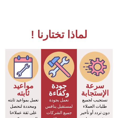
لماذا تختارنا !
سرعة
جودة
مواعيد
الإستجابة
وكفاءة
ثابته
نستجيب لجميع
نعمل بجودة
نعمل بمواعيد ثابته
طلبات العملاء
لمستقبل ينافس
ومحددة لنحصل
دون تردد أو تأخير
جميع الشركات
على ثقة عملاءنا