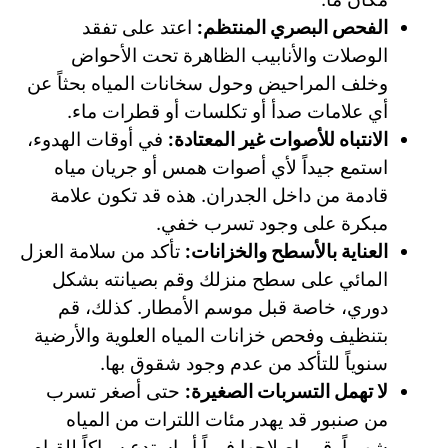
الفحص البصري المنتظم:
اعتد على تفقد
الوصلات والأنابيب الظاهرة تحت الأحواض
وخلف المراحيض وحول سخانات المياه بحثاً عن
أي علامات صدأ أو تكلسات أو قطرات ماء.
الانتباه للأصوات غير المعتادة:
في أوقات الهدوء،
استمع جيداً لأي أصوات همس أو جريان مياه
قادمة من داخل الجدران. هذه قد تكون علامة
مبكرة على وجود تسرب خفي.
العناية بالأسطح والخزانات:
تأكد من سلامة العزل
المائي على سطح منزلك وقم بصيانته بشكل
دوري، خاصة قبل موسم الأمطار. كذلك، قم
بتنظيف وفحص خزانات المياه العلوية والأرضية
سنوياً للتأكد من عدم وجود شقوق بها.
لا تهمل التسربات الصغيرة:
حتى أصغر تسرب
من صنبور قد يهدر مئات اللترات من المياه
شهرياً. قم بإصلاحها فوراً أو استدعِ سباكاً للقيام