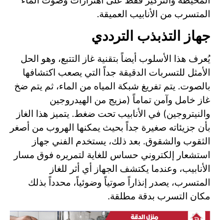
المحيطة والتركيز فقط على اهتزازات وصوت الماء
المتسرب من الأنابيب العميقة.
جهاز التذبذب الترددي
يُعرف هذا الأسلوب أيضاً بتقنية غاز التتبع، وهو الحل
الأمثل للتسربات الدقيقة جداً التي يصعب اكتشافها
بالصوت. يتم تفريغ شبكة المياه من الماء، ثم يتم ضخ
غاز خامل وآمن تماماً (مزيج من الهيدروجين
والنيتروجين) في الأنابيب تحت ضغط. يتميز هذا الغاز
بأن جزيئاته صغيرة جداً بحيث يمكنها الهروب من أصغر
الثقوب والشقوق. بعد ذلك، يستخدم الفني جهاز
استشعار إلكتروني حساس للغاية لتمريره فوق مسار
الأنابيب، وعندما يكتشف الجهاز أي أثر للغاز
المتسرب، يصدر إنذاراً صوتياً وضوئياً، محدداً بذلك
مكان التسرب بدقة مطلقة.