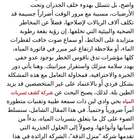
واضح، بل تتسلل بهدوء خلف الجدران وتحت
الأرضيات، مسببة مع مرور الوقت أضراراً جسيمة قد
تكلف آلاف الريالات لإصلاحها، فضلاً عن المخاطر
الصحية والبيئية التي تخلفها. إن رؤية بقعة رطوبة
متزايدة على الحائط، أو سماع صوت خافت لقطرات
الماء، أو ملاحظة ارتفاع غير مبرر في فاتورة المياه،
كلها مؤشرات تدق ناقوس الخطر بوجود عدو خفي
يهدد سلامة منزلك واستقرار ميزانيتك. وهنا يأتي دور
الخبرة والاحترافية، فمحاولة التعامل مع هذه المشكلة
بشكل فردي أو بالاعتماد على غير المتخصصين قد يزيد
الطين بلة. لذلك، يصبح البحث عن
شركة كشف تسربات
بحي وادي لبن ذات سمعة طيبة وتقنيات متطورة
المياه
أمراً ضرورياً وحتمياً. في هذا المقال الشامل، سنسلط
الضوء على كل ما يتعلق بتسربات المياه، بدءاً من
أسبابها وأنواعها، وصولاً إلى الحلول الجذرية التي
تقدمها شركة “منزل الدقة”، الشركة الرائدة في هذا