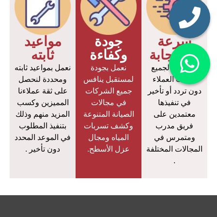
سرعة
جودة
مواعيد
الإستجابة
وكفاءة
ثابته
نستجيب لجميع
نعمل بجودة
نعمل بمواعيد ثابته
طلبات العملاء
لمستقبل ينافس
ومحددة لنحصل
دون تردد أو تأخير
جميع الشركات
على ثقة عملاءنا
في تنفيذها
في مجالات
المميزين وكسب
معتمدين على
الصيانة المتنوعة
المزيد منهم وذلك
فريق مدرب
وكشف تسربات
بتنفيذ المطلوب
ومتمرس في
المياه ومجال
في الموعد المحدد
المجالات المختلفة
عزل الأسطح.
دون تأخير .
.