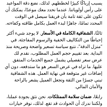
يسبب إرباكًا كبيرًا لخططهم. لذلك، نضع دقة المواعيد
على رأس أولوياتنا. عندما نحدد معك موعدًا، يمكنك أن
تكون على ثقة تامة بأن فريقنا سيصل في الوقت
المحدد تمامًا، جاهزًا لبدء العمل بكامل طاقته وكفاءته.
ثالثًا،
الشفافية الكاملة في الأسعار
. لا يوجد شيء أكثر
إحباطًا من التكاليف الخفية والرسوم المفاجئة. في
“منزل الدقة”، نتبع سياسة تسعير واضحة وصريحة منذ
البداية. بعد تقييم حجم العمل المطلوب، نقدم لك
عرض سعر تفصيلي يشمل جميع الخدمات المتفق
عليها. ما تراه في عرض السعر هو ما ستدفعه، دون أي
إضافات غير متوقعة في نهاية العمل. هذه الشفافية
تبني جسرًا من الثقة وتجعل العميل يشعر بالراحة
والأمان المالي.
رابعًا،
ضمان سلامة الممتلكات
. نحن نثق بجودة عملنا،
ولكننا ندرك أن الحوادث قد تقع. لذلك، نوفر خيارات