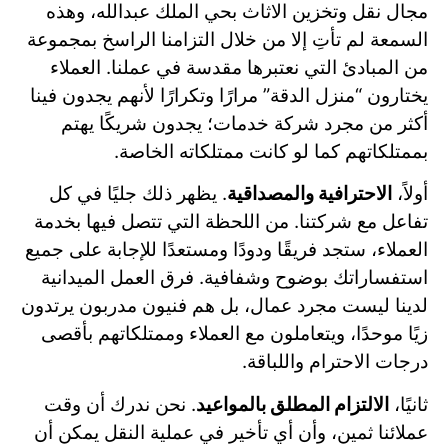
مجال نقل وتخزين الاثاث بحي الملك عبدالله، وهذه
السمعة لم تأتِ إلا من خلال التزامنا الراسخ بمجموعة
من المبادئ التي نعتبرها مقدسة في عملنا. العملاء
يختارون “منزل الدقة” مرارًا وتكرارًا لأنهم يجدون فينا
أكثر من مجرد شركة خدمات؛ يجدون شريكًا يهتم
بممتلكاتهم كما لو كانت ممتلكاته الخاصة.
أولاً،
الاحترافية والمصداقية
. يظهر ذلك جليًا في كل
تفاعل مع شركتنا. من اللحظة التي تتصل فيها بخدمة
العملاء، ستجد فريقًا ودودًا ومستعدًا للإجابة على جميع
استفساراتك بوضوح وشفافية. فرق العمل الميدانية
لدينا ليست مجرد عمال، بل هم فنيون مدربون يرتدون
زيًا موحدًا، ويتعاملون مع العملاء وممتلكاتهم بأقصى
درجات الاحترام واللباقة.
ثانيًا،
الالتزام المطلق بالمواعيد
. نحن ندرك أن وقت
عملائنا ثمين، وأن أي تأخير في عملية النقل يمكن أن