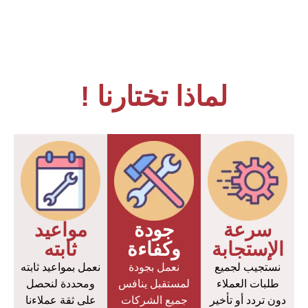
لماذا تختارنا !
سرعة
جودة
مواعيد
الإستجابة
وكفاءة
ثابته
نستجيب لجميع
نعمل بجودة
نعمل بمواعيد ثابته
طلبات العملاء
لمستقبل ينافس
ومحددة لنحصل
دون تردد أو تأخير
جميع الشركات
على ثقة عملاءنا