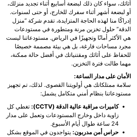
أثاثك، سواء كان ذلك لبضعة أسابيع أثناء تجديد منزلك،
أو لبضعة أشهر أثناء سفرك للخارج، أو حتى لسنوات.
إدراكًا منا لهذه الحاجة المتزايدة، تقدم شركة “منزل
الدقة” حلول تخزين مرنة ومتطورة في مستودعات
هي الأكثر أمانًا وتجهيزًا في الرياض. مستودعاتنا ليست
مجرد مساحات فارغة، بل هي بيئة مصممة خصيصًا
للحفاظ على أثاثك ومقتنياتك في أفضل حالة ممكنة،
مهما طالت فترة التخزين.
الأمان على مدار الساعة:
سلامة ممتلكاتك هي أولويتنا القصوى. لذلك، تم تجهيز
مستودعاتنا بنظام أمني متكامل يشمل:
كاميرات مراقبة عالية الدقة (CCTV):
تغطي كل
زاوية داخل وخارج المستودعات وتعمل على مدار
24 ساعة طوال أيام الأسبوع.
حراس أمن مدربون:
يتواجدون في الموقع بشكل