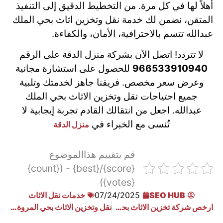
أهلاً لها في كل مرة. من التخطيط الدقيق إلى التنفيذ
المتقن، نضمن لك خدمة نقل وتخزين اثاث بحي الملك
عبدالله تتسم بالاحترافية، الأمان، والكفاءة.
لا تتردد! اتصل الآن بشركة منزل الدقة على الرقم
966533910940
للحصول على استشارة مجانية
وعرض سعر مخصص. فريقنا جاهز لخدمتك وتلبية
جميع احتياجات نقل وتخزين الاثاث بحي الملك
عبدالله. اجعل من انتقالك القادم تجربة إيجابية لا
تُنسى مع الخبراء في
منزل الدقة
قم بتقييم هذاالموضوع
{score}/{best} - ({count}
{votes})
SEO HUB
07/24/2025
خدمات نقل الاثاث
ارخص شركة تخزين الاثاث بحي النهضه
نقل وتخزين الاثاث بحي المروة بسهول ويسر