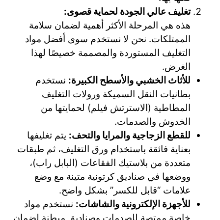
تغليف عالي الجودة لحماية قصوى:
هذه هي المرحلة الأكثر أهمية لضمان سلامة
الممتلكات. نحن لا نستخدم سوى أفضل مواد
التغليف المستوردة والمصممة خصيصًا لهذا
الغرض.
للأثاث الخشبي والأسطح الكبيرة:
نستخدم
بطانيات النقل السميكة ورولات التغليف
المطاطية (الاسترتش فيلم) لحمايتها من
الخدوش والصدمات.
للقطع الزجاجية والمرايا والتحف:
يتم تغليفها
بعناية فائقة باستخدام ورق التغليف، ثم طبقات
متعددة من بلاستيك الفقاعات (البابل راب)،
ووضعها في صناديق كرتونية متينة مع وضع
علامات “قابل للكسر” بشكل واضح.
للأجهزة الإلكترونية والشاشات:
نستخدم مواد
خاصة ممتصة للصدمات وصناديق مبطنة لضمان