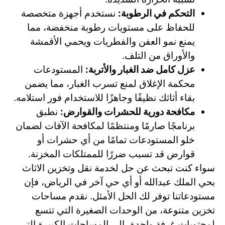
التحكم في الرطوبة:
نستخدم أجهزة متخصصة
للحفاظ على مستويات رطوبة منخفضة، مما
يمنع نمو العفن والفطريات ويحمي الأقمشة
والأوراق من التلف.
عزل كامل ضد الغبار والأتربة:
المستودعات
محكمة الإغلاق لمنع تسرب الغبار، مما يضمن
بقاء أثاثك نظيفًا وجاهزًا للاستخدام فور استلامه.
مكافحة دورية للحشرات والقوارض:
نطبق
برنامجًا صارمًا ومنتظمًا لمكافحة الآفات لضمان
خلو المستودعات تمامًا من أي حشرات أو
قوارض قد تسبب ضررًا للممتلكات المخزنة.
سواء كنت تبحث عن حل لخدمة نقل وتخزين الاثاث
بحي الملك عبدالله أو أي حي آخر في الرياض، فإن
مستودعاتنا توفر لك الحل الأمثل. نقدم مساحات
تخزين متنوعة، من الوحدات الصغيرة التي تتسع
لمحتويات غرفة واحدة، إلى المساحات الكبيرة التي