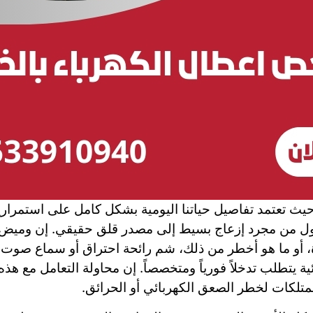
حيث تعتمد تفاصيل حياتنا اليومية بشكل كامل على استمراري
ل من مجرد إزعاج بسيط إلى مصدر قلق حقيقي. إن وميض الأن
، أو ما هو أخطر من ذلك، شم رائحة احتراق أو سماع صوت أ
 يتطلب تدخلاً فورياً ومتخصصاً. إن محاولة التعامل مع هذ
متلكات لخطر الصعق الكهربائي أو الحرائق.