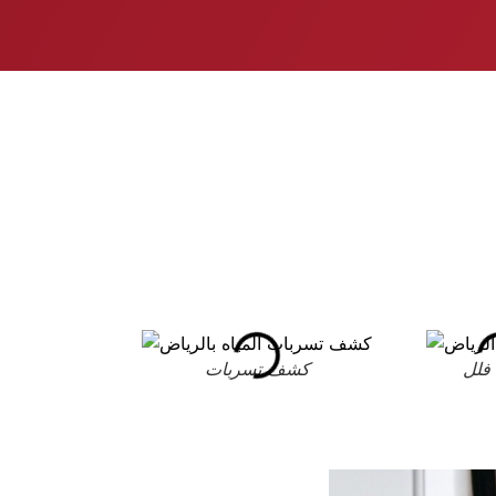
فلل
كشف تسربات