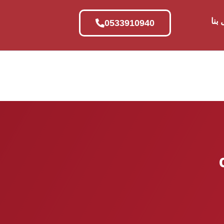
بنا
0533910940