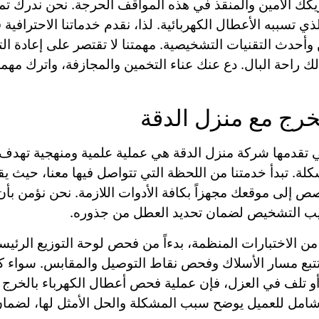
يكك الأمين والمنقذ في هذه المواقف الحرجة. نحن ندرك تم
ذي تسببه الأعطال الكهربائية. لذا، نقدم خدماتنا الاحترافي
أحدث التقنيات التشخيصية. مهمتنا لا تقتصر على إعادة ال
ك راحة البال. دع عنك عناء التخمين والمجازفة، واترك مهم
خرج مع منزل الدقة
 تقدمها شركة منزل الدقة هي عملية علمية ومنهجية تهدف إ
ة. تبدأ خدمتنا من اللحظة التي تتواصل فيها معنا، حيث يقو
ص إلى موقعك مجهزاً بكافة الأدوات اللازمة. نحن نؤمن بأ
ليب التشخيص لضمان تحديد العطل من جذوره.
 الاختبارات المنظمة، بدءاً من فحص لوحة التوزيع الرئيسي
تتبع مسار الأسلاك وفحص نقاط التوصيل والمقابس. سواء كا
و تلف في العزل، فإن عملية فحص أعطال الكهرباء بالخرج ا
ر شامل للعميل يوضح سبب المشكلة والحل الأمثل لها، لضمان 