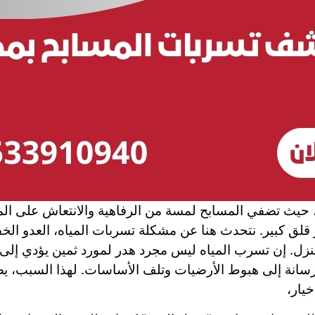
ث تضفي المسابح لمسة من الرفاهية والانتعاش على المنازل و
ق كبير. نتحدث هنا عن مشكلة تسربات المياه، العدو الخف
منزل. إن تسرب المياه ليس مجرد هدر لمورد ثمين يؤدي إلى ار
رسانة إلى هبوط الأرضيات وتلف الأساسات. لهذا السبب، ي
يار،