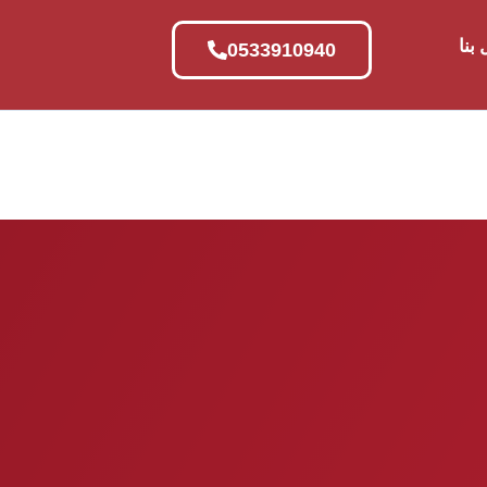
بنا
0533910940