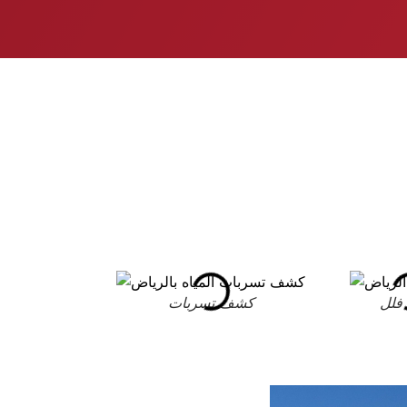
فلل
كشف تسربات