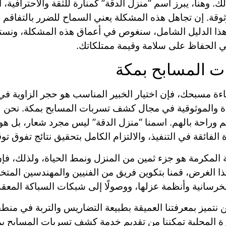
. وهنا، يبرز اسم “منزل الدقة” كمنارة للثقة والاحترافية،
موثوقة. إن تجاهل هذه المشكلة يعني السماح للضرر بالتفا
ي هذا الدليل الشامل، سنغوص في أعماق هذه المشكلة، ون
في الحفاظ على سلامة وقيمة ممتلكاتك.
ت المسابح بمكة
ءة مسبحك، فإن اختيار الخبير المناسب هو حجر الزاوية في ا
والموثوقية في مجال كشف تسربات المسابح بمكة. نحن لا ن
م وراحة بالهم. اسمنا “منزل الدقة” ليس مجرد شعار، بل هو 
لفائقة في التنفيذ، والالتزام الكامل بتحقيق نتائج تفوق توق
المكرمة هو جزء ثمين من المنزل ونمط الحياة، ولذلك، ف
ولهذا الغرض، قمنا بتكوين فريق من الفنيين والمهندسين المت
الخرسانية وأنظمة عزلها، ووصولًا إلى شبكات السباكة المعق
نتميز بمعرفتنا العميقة بطبيعة التضاريس والتربة في منطقة
رة المحلية تمكننا من تقديم خدمة كشف تسربات المسابح ب