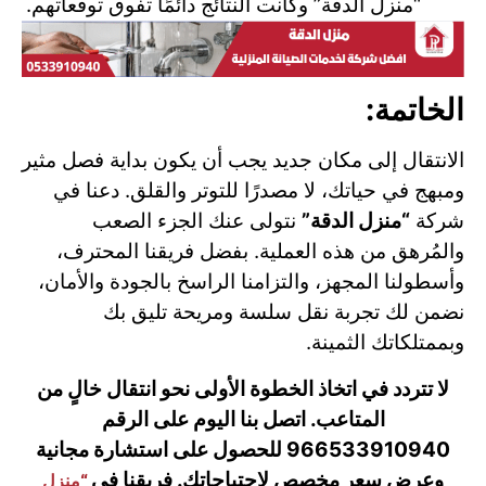
“منزل الدقة” وكانت النتائج دائمًا تفوق توقعاتهم.
الخاتمة:
الانتقال إلى مكان جديد يجب أن يكون بداية فصل مثير
ومبهج في حياتك، لا مصدرًا للتوتر والقلق. دعنا في
شركة
“منزل الدقة”
نتولى عنك الجزء الصعب
والمُرهق من هذه العملية. بفضل فريقنا المحترف،
وأسطولنا المجهز، والتزامنا الراسخ بالجودة والأمان،
نضمن لك تجربة نقل سلسة ومريحة تليق بك
وبممتلكاتك الثمينة.
لا تتردد في اتخاذ الخطوة الأولى نحو انتقال خالٍ من
المتاعب. اتصل بنا اليوم على الرقم
966533910940 للحصول على استشارة مجانية
وعرض سعر مخصص لاحتياجاتك. فريقنا في
“منزل