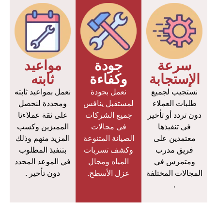
سرعة
جودة
مواعيد
الإستجابة
وكفاءة
ثابته
نستجيب لجميع
نعمل بجودة
نعمل بمواعيد ثابته
طلبات العملاء
لمستقبل ينافس
ومحددة لنحصل
دون تردد أو تأخير
جميع الشركات
على ثقة عملاءنا
في تنفيذها
في مجالات
المميزين وكسب
معتمدين على
الصيانة المتنوعة
المزيد منهم وذلك
فريق مدرب
وكشف تسربات
بتنفيذ المطلوب
ومتمرس في
المياه ومجال
في الموعد المحدد
المجالات المختلفة
عزل الأسطح.
دون تأخير .
.