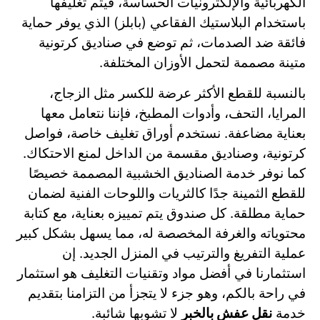
الكهربائية والإلكترونيات الحساسة، فيتم تغليفها
باستخدام البلاستيك الفقاعي (بابلز) الذي يوفر حماية
فائقة ضد الصدمات، ثم توضع في صناديق كرتونية
متينة مصممة لتحمل الأوزان المختلفة.
بالنسبة للقطع الأكثر عرضة للكسر مثل الزجاج،
المرايا، التحف، وأدوات المطبخ، فإننا نتعامل معها
بعناية مضاعفة. نستخدم أوراق تغليف خاصة، فواصل
كرتونية، وصناديق مقسمة من الداخل لمنع الاحتكاك.
كما نوفر خدمة الصناديق الخشبية المصممة خصيصًا
للقطع الثمينة جدًا كالثريات واللوحات الفنية لضمان
حماية مطلقة. كل صندوق يتم تمييزه بعناية، مع كتابة
محتوياته والغرفة المخصصة له، مما يسهل بشكل كبير
عملية التفريغ والترتيب في المنزل الجديد. إن
استثمارنا في أفضل مواد وتقنيات التغليف هو استثمار
في راحة بالكم، وهو جزء لا يتجزأ من التزامنا بتقديم
خدمة
نقل عفش بالخبر
لا تشوبها شائبة.