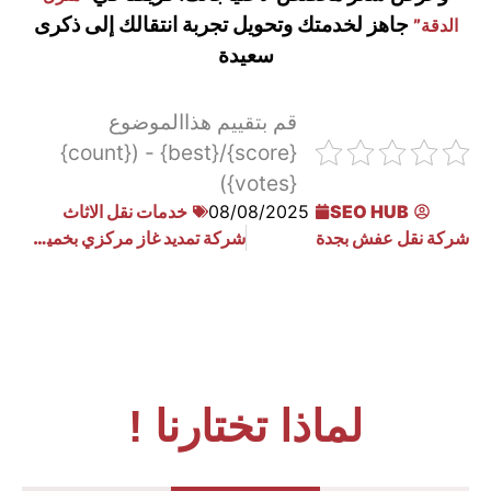
جاهز لخدمتك وتحويل تجربة انتقالك إلى ذكرى
الدقة”
سعيدة
قم بتقييم هذاالموضوع
{score}/{best} - ({count}
{votes})
SEO HUB
08/08/2025
خدمات نقل الاثاث
شركة نقل عفش بجدة
شركة تمديد غاز مركزي بخميس مشيط 0533910940
لماذا تختارنا !