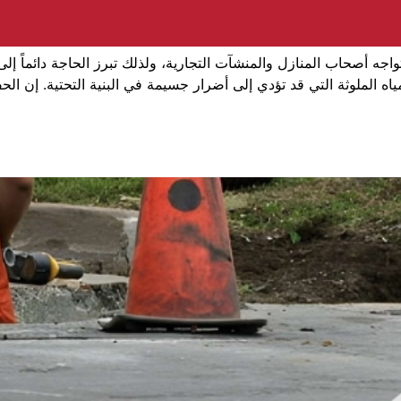
اجه أصحاب المنازل والمنشآت التجارية، ولذلك تبرز الحاجة دائماً 
لمياه الملوثة التي قد تؤدي إلى أضرار جسيمة في البنية التحتية. 