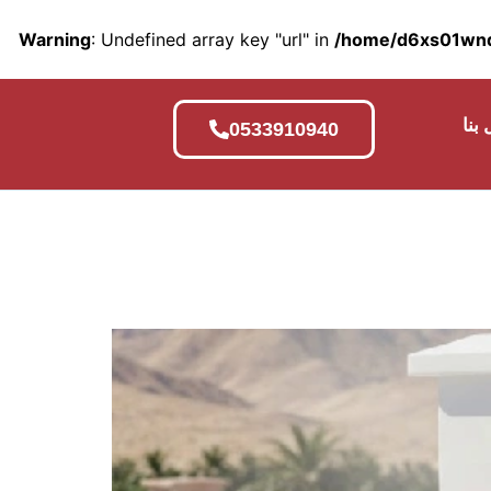
Warning
: Undefined array key "url" in
/home/d6xs01wnq7
بنا
0533910940