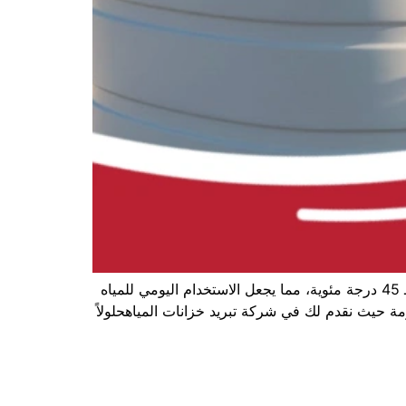
تتحول خزانات المياه في مكة المكرمة خلال فصل الصيف إلى غلايات طبيعية بفعل درجات الحرارة المرتفعة التي تتجاوز الـ 45 درجة مئوية، مما يجعل الاستخدام اليومي للمياه
رمة حيث نقدم لك في شركة تبريد خزانات المياهحلولاً